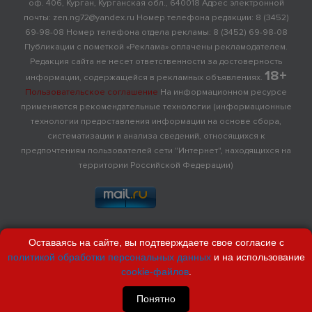
оф. 406, Курган, Курганская обл., 640018 Адрес электронной
почты: zen.ng72@yandex.ru Номер телефона редакции: 8 (3452)
69-98-08 Номер телефона отдела рекламы: 8 (3452) 69-98-08
Публикации с пометкой «Реклама» оплачены рекламодателем.
Редакция сайта не несет ответственности за достоверность
18+
информации, содержащейся в рекламных объявлениях.
Пользовательское соглашение
На информационном ресурсе
применяются рекомендательные технологии (информационные
технологии предоставления информации на основе сбора,
систематизации и анализа сведений, относящихся к
предпочтениям пользователей сети "Интернет", находящихся на
территории Российской Федерации)
Оставаясь на сайте, вы подтверждаете свое согласие с
политикой обработки персональных данных
и на использование
cookie-файлов
.
Понятно