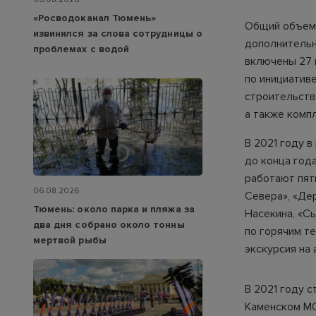
«Росводоканал Тюмень»
Общий объем 
извинился за слова сотрудницы о
дополнительно
проблемах с водой
включены 27 п
по инициатив
строительств
а также комп
В 2021 году 
до конца год
работают пят
06.08.2026
Севера», «Де
Тюмень: около парка и пляжа за
Насекина, «С
два дня собрано около тонны
по горячим т
мертвой рыбы
экскурсия на
В 2021 году 
Каменском МО