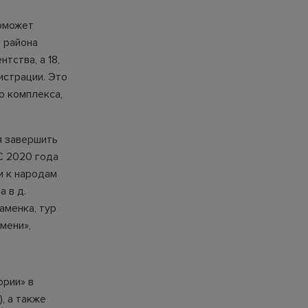
поможет
р района
тства, а 18,
истрации. Это
о комплекса,
я завершить
С 2020 года
и к народам
 в д.
аменка, тур
мени»,
ории» в
, а также