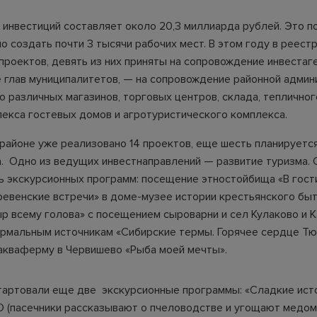
инвестиций составляет около 20,3 миллиарда рублей. Это 
 создать почти 3 тысячи рабочих мест. В этом году в реест
роектов, девять из них приняты на сопровождение инвестаген
е глав муниципалитетов, — на сопровождение районной админ
о различных магазинов, торговых центров, склада, тепличног
лекса гостевых домов и агротуристического комплекса.
в районе уже реализовано 14 проектов, еще шесть планируетс
а. Одно из ведущих инвестнаправлений — развитие туризма. 
ь экскурсионных программ: посещение этностойбища «В гост
ревенские встречи» в доме-музее истории крестьянского быта
ыр всему голова» с посещением сыроварни и сел Кулаково и К
ермальным источникам «Сибирские термы. Горячее сердце Тю
 акваферму в Червишево «Рыба моей мечты».
стартовали еще две экскурсионные программы: «Сладкие ист
 (пасечники рассказывают о пчеловодстве и угощают медом)