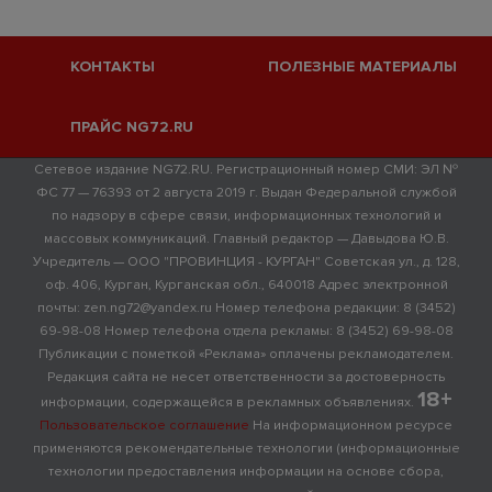
КОНТАКТЫ
ПОЛЕЗНЫЕ МАТЕРИАЛЫ
ПРАЙС NG72.RU
Сетевое издание NG72.RU. Регистрационный номер СМИ: ЭЛ №
ФС 77 — 76393 от 2 августа 2019 г. Выдан Федеральной службой
по надзору в сфере связи, информационных технологий и
массовых коммуникаций. Главный редактор — Давыдова Ю.В.
Учредитель — ООО "ПРОВИНЦИЯ - КУРГАН" Советская ул., д. 128,
оф. 406, Курган, Курганская обл., 640018 Адрес электронной
почты: zen.ng72@yandex.ru Номер телефона редакции: 8 (3452)
69-98-08 Номер телефона отдела рекламы: 8 (3452) 69-98-08
Публикации с пометкой «Реклама» оплачены рекламодателем.
Редакция сайта не несет ответственности за достоверность
18+
информации, содержащейся в рекламных объявлениях.
Пользовательское соглашение
На информационном ресурсе
применяются рекомендательные технологии (информационные
технологии предоставления информации на основе сбора,