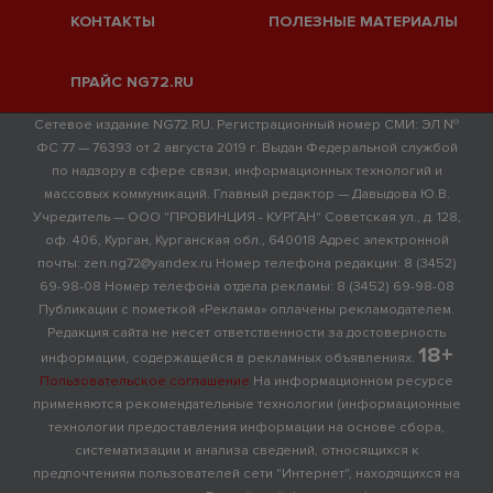
КОНТАКТЫ
ПОЛЕЗНЫЕ МАТЕРИАЛЫ
ПРАЙС NG72.RU
Сетевое издание NG72.RU. Регистрационный номер СМИ: ЭЛ №
ФС 77 — 76393 от 2 августа 2019 г. Выдан Федеральной службой
по надзору в сфере связи, информационных технологий и
массовых коммуникаций. Главный редактор — Давыдова Ю.В.
Учредитель — ООО "ПРОВИНЦИЯ - КУРГАН" Советская ул., д. 128,
оф. 406, Курган, Курганская обл., 640018 Адрес электронной
почты: zen.ng72@yandex.ru Номер телефона редакции: 8 (3452)
69-98-08 Номер телефона отдела рекламы: 8 (3452) 69-98-08
Публикации с пометкой «Реклама» оплачены рекламодателем.
Редакция сайта не несет ответственности за достоверность
18+
информации, содержащейся в рекламных объявлениях.
Пользовательское соглашение
На информационном ресурсе
применяются рекомендательные технологии (информационные
технологии предоставления информации на основе сбора,
систематизации и анализа сведений, относящихся к
предпочтениям пользователей сети "Интернет", находящихся на