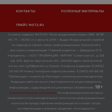
КОНТАКТЫ
ПОЛЕЗНЫЕ МАТЕРИАЛЫ
ПРАЙС NG72.RU
Сетевое издание NG72.RU. Регистрационный номер СМИ: ЭЛ №
ФС 77 — 76393 от 2 августа 2019 г. Выдан Федеральной службой
по надзору в сфере связи, информационных технологий и
массовых коммуникаций. Главный редактор — Давыдова Ю.В.
Учредитель — ООО "ПРОВИНЦИЯ - КУРГАН" Советская ул., д. 128,
оф. 406, Курган, Курганская обл., 640018 Адрес электронной
почты: zen.ng72@yandex.ru Номер телефона редакции: 8 (3452)
69-98-08 Номер телефона отдела рекламы: 8 (3452) 69-98-08
Публикации с пометкой «Реклама» оплачены рекламодателем.
Редакция сайта не несет ответственности за достоверность
18+
информации, содержащейся в рекламных объявлениях.
Пользовательское соглашение
На информационном ресурсе
применяются рекомендательные технологии (информационные
технологии предоставления информации на основе сбора,
систематизации и анализа сведений, относящихся к