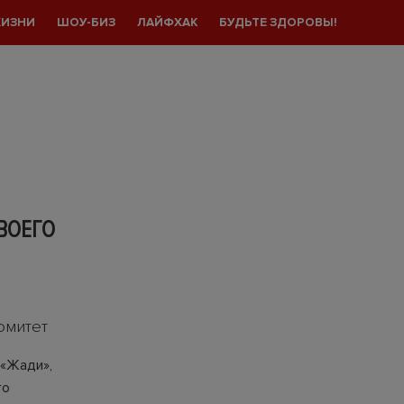
ЖИЗНИ
ШОУ-БИЗ
ЛАЙФХАК
БУДЬТЕ ЗДОРОВЫ!
ВОЕГО
омитет
 «Жади»,
го