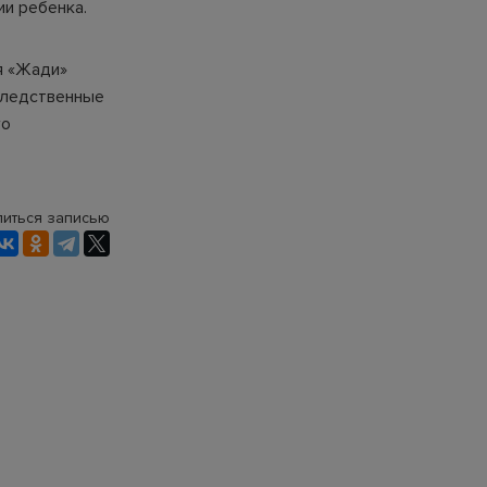
ии ребенка.
я «Жади»
следственные
го
иться записью