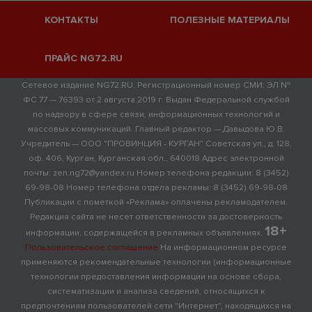
КОНТАКТЫ
ПОЛЕЗНЫЕ МАТЕРИАЛЫ
ПРАЙС NG72.RU
Сетевое издание NG72.RU. Регистрационный номер СМИ: ЭЛ №
ФС 77 — 76393 от 2 августа 2019 г. Выдан Федеральной службой
по надзору в сфере связи, информационных технологий и
массовых коммуникаций. Главный редактор — Давыдова Ю.В.
Учредитель — ООО "ПРОВИНЦИЯ - КУРГАН" Советская ул., д. 128,
оф. 406, Курган, Курганская обл., 640018 Адрес электронной
почты: zen.ng72@yandex.ru Номер телефона редакции: 8 (3452)
69-98-08 Номер телефона отдела рекламы: 8 (3452) 69-98-08
Публикации с пометкой «Реклама» оплачены рекламодателем.
Редакция сайта не несет ответственности за достоверность
18+
информации, содержащейся в рекламных объявлениях.
Пользовательское соглашение
На информационном ресурсе
применяются рекомендательные технологии (информационные
технологии предоставления информации на основе сбора,
систематизации и анализа сведений, относящихся к
предпочтениям пользователей сети "Интернет", находящихся на