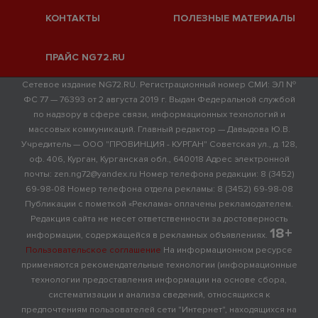
КОНТАКТЫ
ПОЛЕЗНЫЕ МАТЕРИАЛЫ
ПРАЙС NG72.RU
Сетевое издание NG72.RU. Регистрационный номер СМИ: ЭЛ №
ФС 77 — 76393 от 2 августа 2019 г. Выдан Федеральной службой
по надзору в сфере связи, информационных технологий и
массовых коммуникаций. Главный редактор — Давыдова Ю.В.
Учредитель — ООО "ПРОВИНЦИЯ - КУРГАН" Советская ул., д. 128,
оф. 406, Курган, Курганская обл., 640018 Адрес электронной
почты: zen.ng72@yandex.ru Номер телефона редакции: 8 (3452)
69-98-08 Номер телефона отдела рекламы: 8 (3452) 69-98-08
Публикации с пометкой «Реклама» оплачены рекламодателем.
Редакция сайта не несет ответственности за достоверность
18+
информации, содержащейся в рекламных объявлениях.
Пользовательское соглашение
На информационном ресурсе
применяются рекомендательные технологии (информационные
технологии предоставления информации на основе сбора,
систематизации и анализа сведений, относящихся к
предпочтениям пользователей сети "Интернет", находящихся на