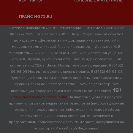
КОНТАКТЫ
ПОЛЕЗНЫЕ МАТЕРИАЛЫ
ПРАЙС NG72.RU
Сетевое издание NG72.RU. Регистрационный номер СМИ: ЭЛ №
ФС 77 — 76393 от 2 августа 2019 г. Выдан Федеральной службой
по надзору в сфере связи, информационных технологий и
массовых коммуникаций. Главный редактор — Давыдова Ю.В.
Учредитель — ООО "ПРОВИНЦИЯ - КУРГАН" Советская ул., д. 128,
оф. 406, Курган, Курганская обл., 640018 Адрес электронной
почты: zen.ng72@yandex.ru Номер телефона редакции: 8 (3452)
69-98-08 Номер телефона отдела рекламы: 8 (3452) 69-98-08
Публикации с пометкой «Реклама» оплачены рекламодателем.
Редакция сайта не несет ответственности за достоверность
18+
информации, содержащейся в рекламных объявлениях.
Пользовательское соглашение
На информационном ресурсе
применяются рекомендательные технологии (информационные
технологии предоставления информации на основе сбора,
систематизации и анализа сведений, относящихся к
предпочтениям пользователей сети "Интернет", находящихся на
территории Российской Федерации)