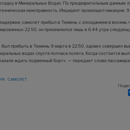
осадку в Минеральных Водах. По предварительным данным, 
техническая неисправность. Инцидент произошел накануне, 9
 задержки, самолет прибыл в Тюмень с опозданием в восемь 
нированных 22.50, он приземлился лишь в 6.44 утра следующ
 был прибыть в Тюмень 9 марта в 22:50, однако совершил в
еральных водах спустя полчаса полета. Когда состоится выле
сказали ждать подменный борт», — передает слова пассажира
ИЯ
САМОЛЕТ
Подел