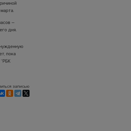
причиной
 марта.
часов –
его дня.
ынужденную
т, пока
 “РБК
иться записью