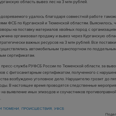
урганскую область вывез лес на 3 млн рублей.
одозреваемого удалось благодаря совместной работе тамож
ями ФСБ по Курганской и Тюменской областям. Выяснилось, 
оворы на поставку материалов хвойных пород с организация
Мужчина организовал продажу и вывез через Курганскую обла
тратегически важных ресурсов на 3 млн рублей. Все поставк
существлялись автомобильным транспортном по поддельны
ным сертификатам.
 пресс-служба РУФСБ России по Тюменской области, за выво
ов с фитосанитарным сертификатом, полученного с наруше
ства возбуждено уголовное дело. Нарушителю грозит до пя
оды. B настоящее время проводятся следственные мероприя
 на выявление иных эпизодов и соучастников противоправно
.
И ТЮМЕНИ
ПРОИСШЕСТВИЯ
УФСБ
Подел