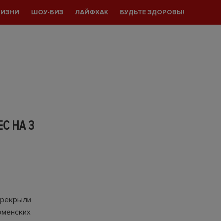
ЖИЗНИ
ШОУ-БИЗ
ЛАЙФХАК
БУДЬТЕ ЗДОРОВЫ!
С НА 3
ерекрыли
юменских