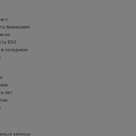
ни с
что бизнесмен
ми из
сть 850
и в соседнюю
м
з
нием
ти лет
тия,
й
иться записью