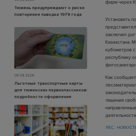
фирм через К
Тюмень предупреждают о риске
повторения паводка 1979 года
Установить п
представител
заключил дог
Казахстана. 
кубометров с
республику о
фитосанитар
09.08.2026
Как сообщает
Льготные транспортные карты
лесоматериал
для тюменских первоклассников:
законодатель
подробности оформления
лишения своб
направленные
деятельности
ЛЕС
НОВОСТ