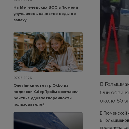
На Метелевских ВОС в Тюмени
улучшилось качество воды по
запаху
07.08.2026
В Голышман
Онлайн-кинотеатр Okko из
подписки СберПрайм возглавил
Они обвиня
рейтинг удовлетворенности
около 50 э
пользователей
В Тюменской 
В Голышманов
проведена се