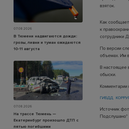
взяток.
Как сообщает
к правоохран
07.08.2026
В Тюмени надвигаются дожди:
сотрудники Д
грозы, ливни и туман ожидаются
По версии сл
10-11 августа
объемах. Им 
В настоящее 
обыски.
Комментарии 
ГИБДД
КОРРУ
07.08.2026
Источник фот
На трассе Тюмень —
Подслушано"
Екатеринбург произошло ДТП с
пятью погибшими