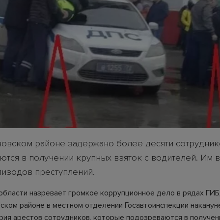
овском районе задержано более десяти сотрудни
ются в получении крупных взяток с водителей. Им 
пизодов преступлений.
области назревает громкое коррупционное дело в рядах ГИ
ском районе в местном отделении Госавтоинспекции наканун
рия арестов сотрудников, которые подозреваются в получен