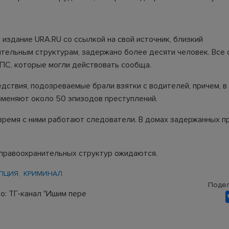
 издание URA.RU со ссылкой на свой источник, близкий
ительным структурам, задержано более десяти человек. Все 
ПС, которые могли действовать сообща.
едствия, подозреваемые брали взятки с водителей, причем, в
вменяют около 50 эпизодов преступлений.
время с ними работают следователи. В домах задержанных п
правоохранительных структур ожидаются.
ПЦИЯ
КРИМИНАЛ
Подел
о: ТГ-канал "Ишим пере