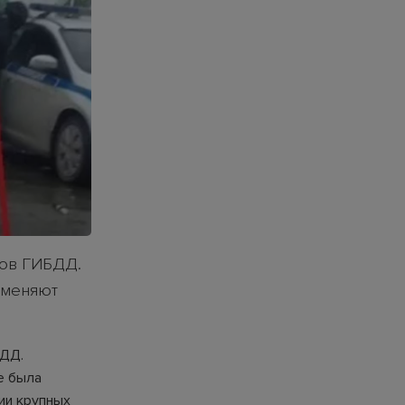
ков ГИБДД.
вменяют
БДД.
е была
ии крупных