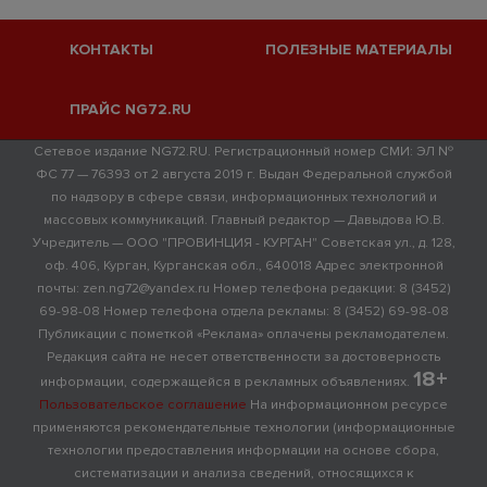
КОНТАКТЫ
ПОЛЕЗНЫЕ МАТЕРИАЛЫ
ПРАЙС NG72.RU
Сетевое издание NG72.RU. Регистрационный номер СМИ: ЭЛ №
ФС 77 — 76393 от 2 августа 2019 г. Выдан Федеральной службой
по надзору в сфере связи, информационных технологий и
массовых коммуникаций. Главный редактор — Давыдова Ю.В.
Учредитель — ООО "ПРОВИНЦИЯ - КУРГАН" Советская ул., д. 128,
оф. 406, Курган, Курганская обл., 640018 Адрес электронной
почты: zen.ng72@yandex.ru Номер телефона редакции: 8 (3452)
69-98-08 Номер телефона отдела рекламы: 8 (3452) 69-98-08
Публикации с пометкой «Реклама» оплачены рекламодателем.
Редакция сайта не несет ответственности за достоверность
18+
информации, содержащейся в рекламных объявлениях.
Пользовательское соглашение
На информационном ресурсе
применяются рекомендательные технологии (информационные
технологии предоставления информации на основе сбора,
систематизации и анализа сведений, относящихся к