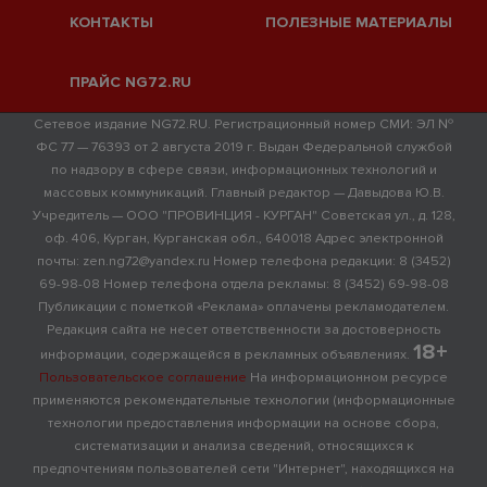
КОНТАКТЫ
ПОЛЕЗНЫЕ МАТЕРИАЛЫ
ПРАЙС NG72.RU
Сетевое издание NG72.RU. Регистрационный номер СМИ: ЭЛ №
ФС 77 — 76393 от 2 августа 2019 г. Выдан Федеральной службой
по надзору в сфере связи, информационных технологий и
массовых коммуникаций. Главный редактор — Давыдова Ю.В.
Учредитель — ООО "ПРОВИНЦИЯ - КУРГАН" Советская ул., д. 128,
оф. 406, Курган, Курганская обл., 640018 Адрес электронной
почты: zen.ng72@yandex.ru Номер телефона редакции: 8 (3452)
69-98-08 Номер телефона отдела рекламы: 8 (3452) 69-98-08
Публикации с пометкой «Реклама» оплачены рекламодателем.
Редакция сайта не несет ответственности за достоверность
18+
информации, содержащейся в рекламных объявлениях.
Пользовательское соглашение
На информационном ресурсе
применяются рекомендательные технологии (информационные
технологии предоставления информации на основе сбора,
систематизации и анализа сведений, относящихся к
предпочтениям пользователей сети "Интернет", находящихся на