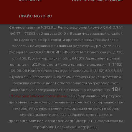
ПРАЙС NG72.RU
Сетевое издание NG72.RU. Регистрационный номер СМИ: ЭЛ №
ФС 77 — 76393 от 2 августа 2019 г. Выдан Федеральной службой
по надзору в сфере связи, информационных технологий и
массовых коммуникаций. Главный редактор — Давыдова Ю.В.
Учредитель — ООО "ПРОВИНЦИЯ - КУРГАН" Советская ул., д. 128,
оф. 406, Курган, Курганская обл., 640018 Адрес электронной
почты: zen.ng72@yandex.ru Номер телефона редакции: 8 (3452)
69-98-08 Номер телефона отдела рекламы: 8 (3452) 69-98-08
Публикации с пометкой «Реклама» оплачены рекламодателем.
Редакция сайта не несет ответственности за достоверность
18+
информации, содержащейся в рекламных объявлениях.
Пользовательское соглашение
На информационном ресурсе
применяются рекомендательные технологии (информационные
технологии предоставления информации на основе сбора,
систематизации и анализа сведений, относящихся к
предпочтениям пользователей сети "Интернет", находящихся на
территории Российской Федерации)