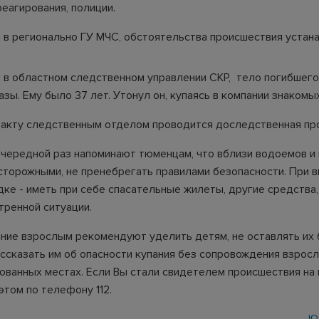
еагирования, полиции.
 в регионально ГУ МЧС, обстоятельства происшествия устан
 в областном следственном управлении СКР, тело погибшего
зы. Ему было 37 лет. Утонул он, купаясь в компании знакомых
акту следственным отделом проводится доследственная пр
очередной раз напоминают тюменцам, что вблизи водоемов и 
сторожными, не пренебрегать правилами безопасности. При 
дке - иметь при себе спасательные жилеты, другие средства
тренной ситуации.
ние взрослым рекомендуют уделить детям, не оставлять их 
ассказать им об опасности купания без сопровождения взросл
ованных местах. Если Вы стали свидетелем происшествия на
этом по телефону 112.
Ю