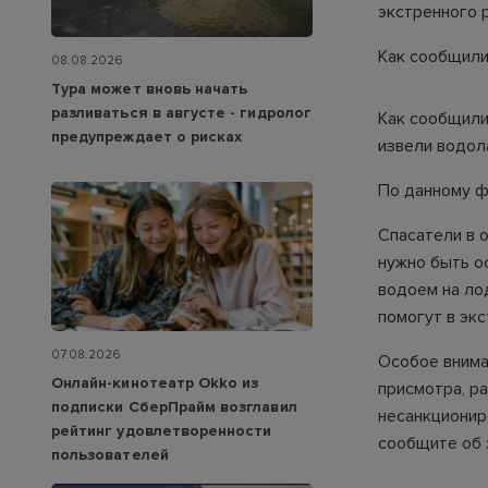
экстренного р
Как сообщили
08.08.2026
Тура может вновь начать
разливаться в августе - гидролог
Как сообщили
предупреждает о рисках
извели водола
По данному ф
Спасатели в 
нужно быть о
водоем на ло
помогут в экс
07.08.2026
Особое внима
Онлайн-кинотеатр Okko из
присмотра, р
подписки СберПрайм возглавил
несанкционир
рейтинг удовлетворенности
сообщите об 
пользователей