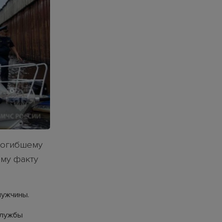
 погибшему
ому факту
мужчины.
службы