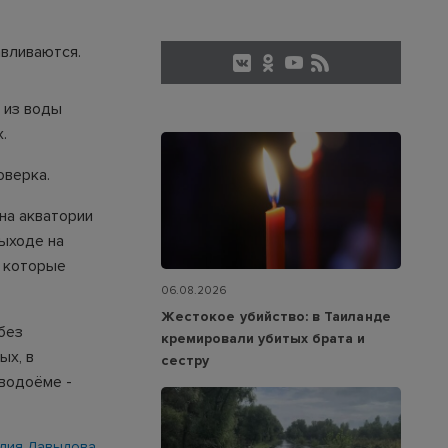
авливаются.
 из воды
.
оверка.
на акватории
выходе на
, которые
06.08.2026
Жестокое убийство: в Таиланде
без
кремировали убитых брата и
ых, в
сестру
 водоёме -
лия Давыдова