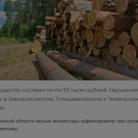
дарству составил почти 113 тысяч рублей. Нарушени
 в Заводоуковском, Голышмановском и Тюменско
х.
енской области лесные инспекторы зафиксировали три случа
евесины.