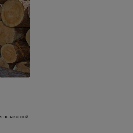
я
м
я незаконной