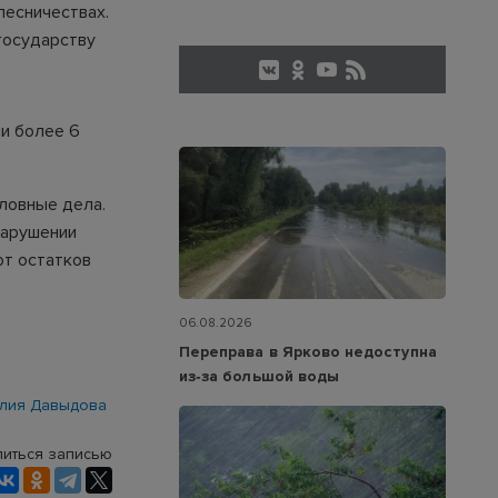
есничествах.
государству
ли более 6
ловные дела.
нарушении
от остатков
06.08.2026
Переправа в Ярково недоступна
из‑за большой воды
лия Давыдова
иться записью