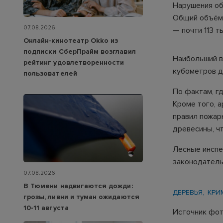
Нарушения об
Общий объём 
07.08.2026
— почти 113 т
Онлайн-кинотеатр Okko из
подписки СберПрайм возглавил
Наибольший в
рейтинг удовлетворенности
кубометров д
пользователей
По фактам, г
Кроме того, 
правил пожар
древесины, ч
Лесные инспе
законодатель
07.08.2026
В Тюмени надвигаются дожди:
ДЕРЕВЬЯ
КРИ
грозы, ливни и туман ожидаются
10-11 августа
Источник фото