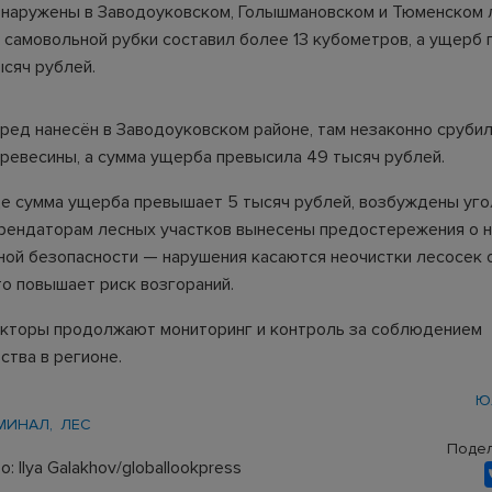
наружены в Заводоуковском, Голышмановском и Тюменском л
самовольной рубки составил более 13 кубометров, а ущерб 
ысяч рублей.
ред нанесён в Заводоуковском районе, там незаконно сруби
ревесины, а сумма ущерба превысила 49 тысяч рублей.
де сумма ущерба превышает 5 тысяч рублей, возбуждены уго
арендаторам лесных участков вынесены предостережения о 
ной безопасности — нарушения касаются неочистки лесосек 
то повышает риск возгораний.
кторы продолжают мониторинг и контроль за соблюдением
ства в регионе.
Ю
МИНАЛ
ЛЕС
Подел
: Ilya Galakhov/globallookpress