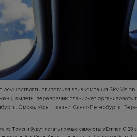
 осуществлять египетская авиакомпания Sky Vision Ai
ени, вылеты перевозчик планирует организовать 
бурга, Омска, Уфы, Казани, Санкт-Петербурга, Перм
та из Тюмени будут летать прямые самолеты в Египет. С 28 а
акомпания Sky Vision Airlines запускает из Рощино рейсы в Ш