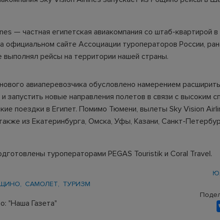
rlines — частная египетская авиакомпания со штаб-квартирой в
а официальном сайте Ассоциации туроператоров России, ра
е выполнял рейсы на территории нашей страны.
нового авиаперевозчика обусловлено намерением расширит
и запустить новые направления полетов в связи с высоким с
кие поездки в Египет. Помимо Тюмени, вылеты Sky Vision Airli
также из Екатеринбурга, Омска, Уфы, Казани, Санкт-Петербур
дготовлены туроператорами PEGAS Touristik и Coral Travel.
Ю
ОЩИНО
САМОЛЕТ
ТУРИЗМ
Подел
: "Наша Газета"