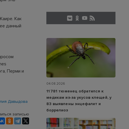
 Каире. Как
нее данный
ь
просом
nes
га, Перми и
04.08.2026
11 781 тюменец обратился к
медикам из‑за укусов клещей, у
лия Давыдова
83 выявлены энцефалит и
боррелиоз
иться записью