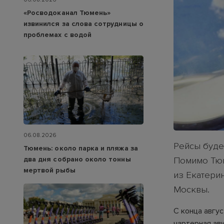
«Росводоканал Тюмень»
извинился за слова сотрудницы о
проблемах с водой
06.08.2026
Рейсы будет
Тюмень: около парка и пляжа за
два дня собрано около тонны
Помимо Тюм
мертвой рыбы
из Екатерин
Москвы.
С конца авгус
чартерная ави