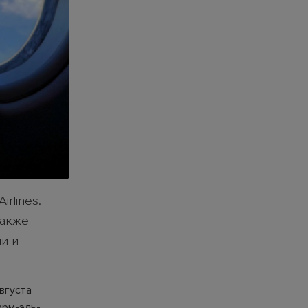
rlines.
также
и и
вгуста
арм-эль-