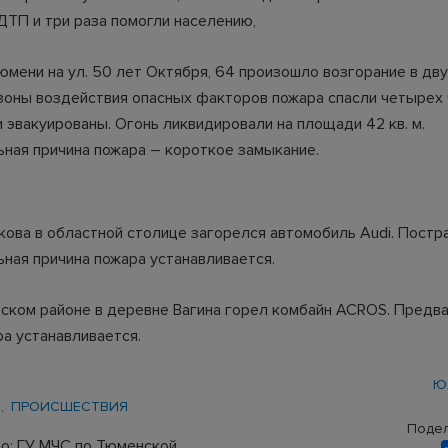
ДТП и три раза помогли населению,
Тюмени на ул. 50 лет Октября, 64 произошло возгорание в дв
 зоны воздействия опасных факторов пожара спасли четырех
 эвакуированы. Огонь ликвидировали на площади 42 кв. м.
ная причина пожара – короткое замыкание.
кова в областной столице загорелся автомобиль Audi. Постр
ная причина пожара устанавливается.
ском районе в деревне Вагина горел комбайн ACROS. Предв
ра устанавливается.
Ю
Ы
ПРОИСШЕСТВИЯ
Подел
о: ГУ МЧС по Тюменской