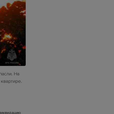
пасли. На
 квартире.
 ликвидацию