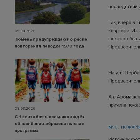
последствий 
Так, вчера в 
квартире. Из
09.08.2026
шестеро были
Тюмень предупреждают о риске
повторения паводка 1979 года
Предваритель
На ул. Щерба
Предваритель
А в Аромашев
причина пожа
08.08.2026
С 1 сентября школьников ждёт
обновлённая образовательная
МЧС
ПОЖАР
программа
Источник фот