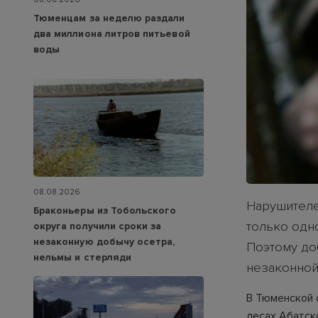
Тюменцам за неделю раздали
два миллиона литров питьевой
воды
08.08.2026
Нарушителе
Браконьеры из Тобольского
только одн
округа получили сроки за
незаконную добычу осетра,
Поэтому до
нельмы и стерляди
незаконной
В Тюменской 
лесах Абатск