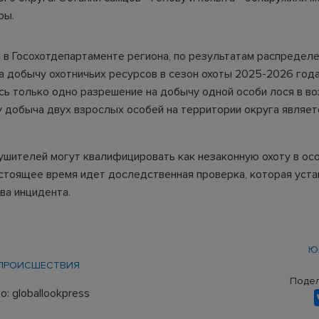
ры.
 в Госохотдепартаменте региона, по результатам распредел
а добычу охотничьих ресурсов в сезон охоты 2025-2026 года
сь только одно разрешение на добычу одной особи лося в во
у добыча двух взрослых особей на территории округа являет
ушителей могут квалифицировать как незаконную охоту в ос
астоящее время идет доследственная проверка, которая уста
ва инцидента.
Ю
ПРОИСШЕСТВИЯ
Подел
: globallookpress