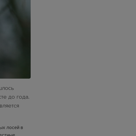
шлось
те до года.
вляется
ых лосей в
местные