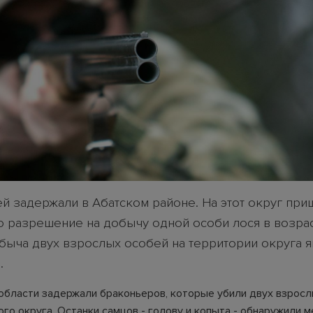
й задержали в Абатском районе. На этот округ при
о разрешение на добычу одной особи лося в возрас
быча двух взрослых особей на территории округа я
.
области задержали браконьеров, которые убили двух взросл
ого округа. Останки самцов - голову и копыта - обнаружили 