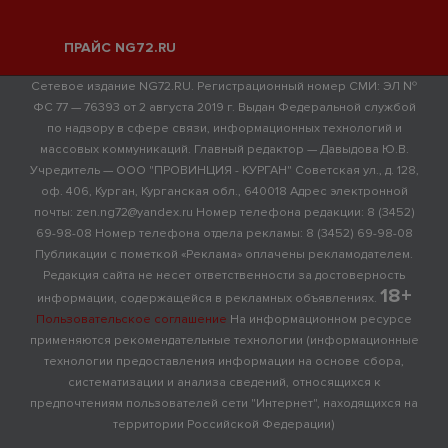
ПРАЙС NG72.RU
Сетевое издание NG72.RU. Регистрационный номер СМИ: ЭЛ №
ФС 77 — 76393 от 2 августа 2019 г. Выдан Федеральной службой
по надзору в сфере связи, информационных технологий и
массовых коммуникаций. Главный редактор — Давыдова Ю.В.
Учредитель — ООО "ПРОВИНЦИЯ - КУРГАН" Советская ул., д. 128,
оф. 406, Курган, Курганская обл., 640018 Адрес электронной
почты: zen.ng72@yandex.ru Номер телефона редакции: 8 (3452)
69-98-08 Номер телефона отдела рекламы: 8 (3452) 69-98-08
Публикации с пометкой «Реклама» оплачены рекламодателем.
Редакция сайта не несет ответственности за достоверность
18+
информации, содержащейся в рекламных объявлениях.
Пользовательское соглашение
На информационном ресурсе
применяются рекомендательные технологии (информационные
технологии предоставления информации на основе сбора,
систематизации и анализа сведений, относящихся к
предпочтениям пользователей сети "Интернет", находящихся на
территории Российской Федерации)