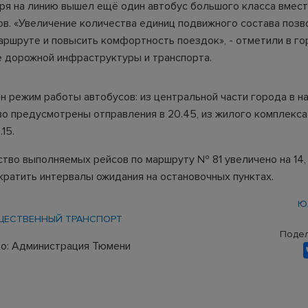
ября на линию вышел ещё один автобус большого класса вмес
ов. «Увеличение количества единиц подвижного состава позв
маршруте и повысить комфортность поездок», - отметили в г
 дорожной инфраструктуры и транспорта.
н режим работы автобусов: из центральной части города в н
о предусмотрены отправления в 20.45, из жилого комплекса
15.
ство выполняемых рейсов по маршруту № 81 увеличено на 14,
кратить интервалы ожидания на остановочных пунктах.
Ю
ЩЕСТВЕННЫЙ ТРАНСПОРТ
Подел
о: Администрация Тюмени