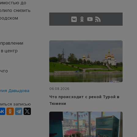
тимостью до
олило снизить
ородском
аправлении
 в центр
 что
06.08.2026
лия Давыдова
Что происходит с рекой Турой в
Тюмени
иться записью