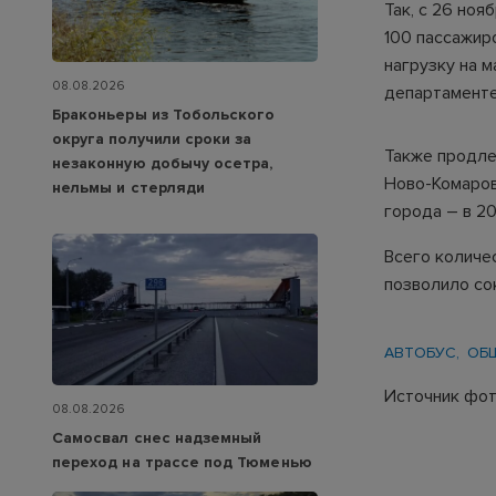
Так, с 26 но
100 пассажир
нагрузку на 
08.08.2026
департаменте
Браконьеры из Тобольского
округа получили сроки за
Также продле
незаконную добычу осетра,
Ново-Комаров
нельмы и стерляди
города – в 20.
Всего количе
позволило со
АВТОБУС
ОБ
Источник фот
08.08.2026
Самосвал снес надземный
переход на трассе под Тюменью