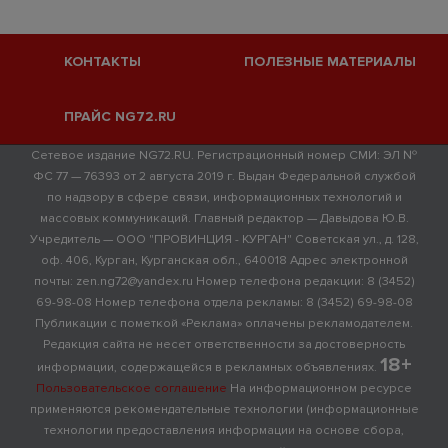
КОНТАКТЫ
ПОЛЕЗНЫЕ МАТЕРИАЛЫ
ПРАЙС NG72.RU
Сетевое издание NG72.RU. Регистрационный номер СМИ: ЭЛ №
ФС 77 — 76393 от 2 августа 2019 г. Выдан Федеральной службой
по надзору в сфере связи, информационных технологий и
массовых коммуникаций. Главный редактор — Давыдова Ю.В.
Учредитель — ООО "ПРОВИНЦИЯ - КУРГАН" Советская ул., д. 128,
оф. 406, Курган, Курганская обл., 640018 Адрес электронной
почты: zen.ng72@yandex.ru Номер телефона редакции: 8 (3452)
69-98-08 Номер телефона отдела рекламы: 8 (3452) 69-98-08
Публикации с пометкой «Реклама» оплачены рекламодателем.
Редакция сайта не несет ответственности за достоверность
18+
информации, содержащейся в рекламных объявлениях.
Пользовательское соглашение
На информационном ресурсе
применяются рекомендательные технологии (информационные
технологии предоставления информации на основе сбора,