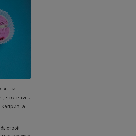
кого и
 что тяга к
 каприз, а
в быстрой
который можно