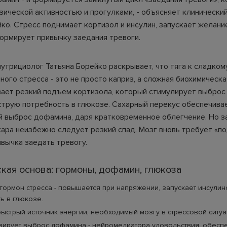
зической активностью и прогулками, - объясняет клинически
йко. Стресс поднимает кортизол и инсулин, запускает желани
формирует привычку заедания тревоги.
нутрициолог Татьяна Борейко раскрывает, что тяга к сладком
ного стресса - это не просто каприз, а сложная биохимическа
ает резкий подъем кортизола, который стимулирует выброс 
трую потребность в глюкозе. Сахарный перекус обеспечива
 выброс дофамина, даря кратковременное облегчение. Но 
ара неизбежно следует резкий спад. Мозг вновь требует «по
ивычка заедать тревогу.
кая основа: гормоны, дофамин, глюкоза
 гормон стресса - повышается при напряжении, запускает инсулин
ь в глюкозе.
быстрый источник энергии, необходимый мозгу в стрессовой ситуа
ивирует выброс дофамина - нейромедиатора удовольствия, обес