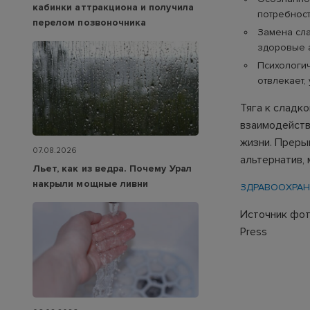
кабинки аттракциона и получила
потребност
перелом позвоночника
Замена сла
здоровые 
Психологич
отвлекает
Тяга к сладко
взаимодейств
жизни. Преры
07.08.2026
альтернатив,
Льет, как из ведра. Почему Урал
накрыли мощные ливни
ЗДРАВООХРАН
Источник фото
Press