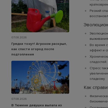
кратковре
Резкий спа
восстановл
Эволюцион
Эволюцион
07.08.2026
выживания 
Грядки тонут! Агроном раскрыл,
Во время с
как спасти огород после
эффект и с
подтопления
Хронически
сладостей.
Стресс так
увеличение
сладкому.
Как справи
Физическая
07.08.2026
биохимичес
В Тюмени девушка выпала из
Осознаннос