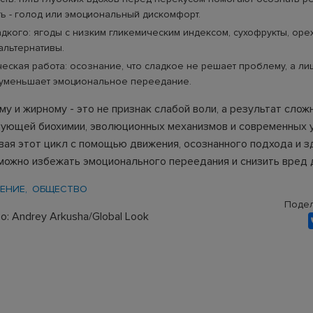
ь - голод или эмоциональный дискомфорт.
дкого: ягоды с низким гликемическим индексом, сухофрукты, оре
альтернативы.
еская работа: осознание, что сладкое не решает проблему, а л
, уменьшает эмоциональное переедание.
му и жирному - это не признак слабой воли, а результат слож
ующей биохимии, эволюционных механизмов и современных 
вая этот цикл с помощью движения, осознанного подхода и 
 можно избежать эмоционального переедания и снизить вред 
ЕНИЕ
ОБЩЕСТВО
Подел
: Andrey Arkusha/Global Look