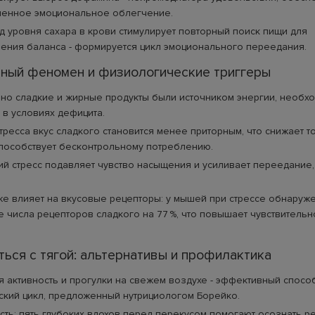
менное эмоциональное облегчение.
д уровня сахара в крови стимулирует повторный поиск пищи для
ения баланса - формируется цикл эмоционального переедания.
ный феномен и физиологические триггеры
но сладкие и жирные продукты были источником энергии, необх
в условиях дефицита.
тресса вкус сладкого становится менее приторным, что снижает 
пособствует бесконтрольному потреблению.
й стресс подавляет чувство насыщения и усиливает переедание
же влияет на вкусовые рецепторы: у мышей при стрессе обнаруж
 числа рецепторов сладкого на 77 %, что повышает чувствительн
ться с тягой: альтернативы и профилактика
 активность и прогулки на свежем воздухе - эффективный спосо
кий цикл, предложенный нутрициологом Борейко.
ть: пять глубоких вдохов перед перекусом помогают осознать р