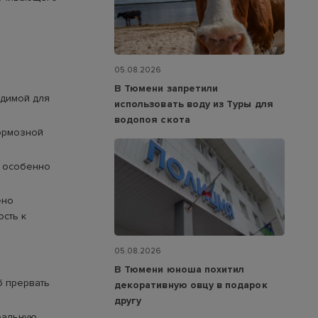
05.08.2026
В Тюмени запретили
одимой для
использовать воду из Туры для
водопоя скота
тормозной
, особенно
ено
ость к
05.08.2026
В Тюмени юноша похитил
б прервать
декоративную овцу в подарок
другу
еальную