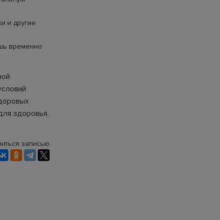
хи и другие
ишь временно
ной
условий
здоровых
для здоровья.
иться записью