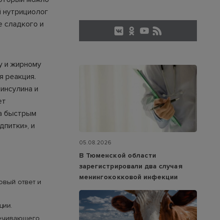
й нутрициолог
е сладкого и
у и жирному
я реакция.
инсулина и
ет
за быстрым
дпитки», и
05.08.2026
В Тюменской области
зарегистрировали два случая
менингококковой инфекции
овый ответ и
ции.
печивающего