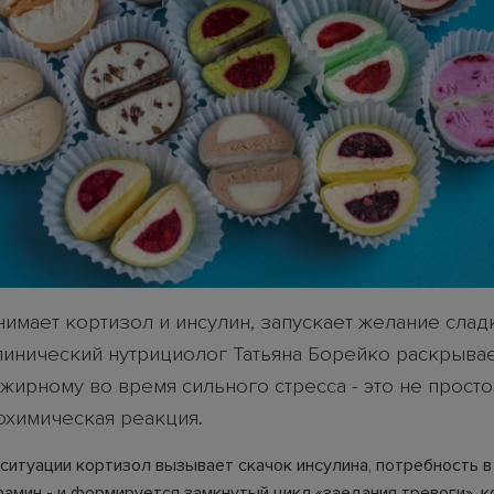
нимает кортизол и инсулин, запускает желание слад
инический нутрициолог Татьяна Борейко раскрывает,
жирному во время сильного стресса - это не просто
охимическая реакция.
 ситуации кортизол вызывает скачок инсулина, потребность 
фамин - и формируется замкнутый цикл «заедания тревоги», 