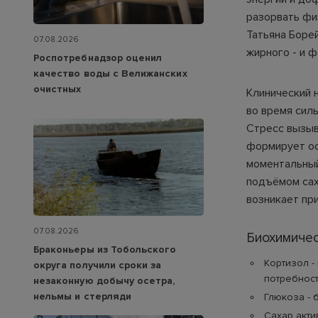
разорвать фи
Татьяна Боре
07.08.2026
жирного - и 
Роспотребнадзор оценил
качество воды с Велижанских
очистных
Клинический 
во время силь
Стресс вызыв
формирует ос
моментальный
подъёмом сах
возникает пр
07.08.2026
Биохимичес
Браконьеры из Тобольского
Кортизол -
округа получили сроки за
потребност
незаконную добычу осетра,
нельмы и стерляди
Глюкоза - 
Сахар акт