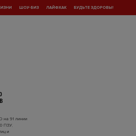
ЖИЗНИ
ШОУ-БИЗ
ЛАЙФХАК
БУДЬТЕ ЗДОРОВЫ!
0
В
О на 91 линии
0 ПЗУ,
тиц и