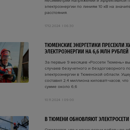
несимметрии напряжений и эффективной 
электроэнергии по линиям 10 кВ на значи
расстояния.
17.12.2024
06:30
ТЮМЕНСКИЕ ЭНЕРГЕТИКИ ПРЕСЕКЛИ 
ЭЛЕКТРОЭНЕРГИИ НА 6,6 МЛН РУБЛЕЙ
За первые 9 месяцев «Россети Тюмень» в
случаев безучетного и бездоговорного п
электроэнергии в Тюменской области. Ущер
составил 2,4 миллиона киловатт-часов, что
сумме около 6,6
10.11.2024
09:00
В ТЮМЕНИ ОБНОВЛЯЮТ ЭЛЕКТРОСЕТИ 
Ожидается, что к концу осени работы по 