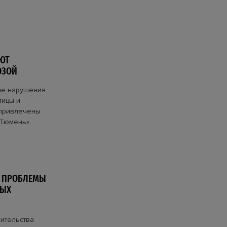
ЮТ
ОЗОЙ
ие нарушения
лицы и
 привлечены
 Тюмень».
 ПРОБЛЕМЫ
НЫХ
оительства