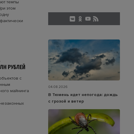
ают темпы
ри этом
 одну
 фактически
В
ЛН РУБЛЕЙ
объектов с
анным
04.08.2026
ного майнинга
В Тюмень идет непогода: дождь
с грозой и ветер
 незаконных