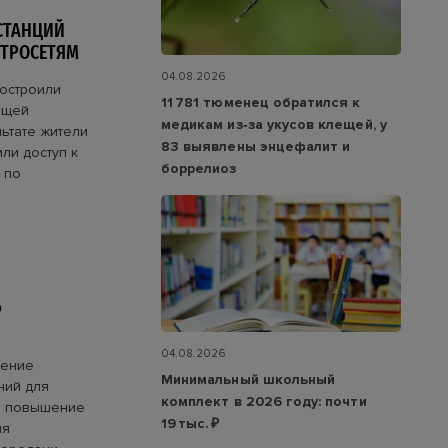
СТАНЦИЙ
КТРОСЕТЯМ
04.08.2026
построили
11 781 тюменец обратился к
бщей
медикам из‑за укусов клещей, у
ьтате жители
83 выявлены энцефалит и
ли доступ к
боррелиоз
 по
Ь
04.08.2026
чение
Минимальный школьный
ний для
комплект в 2026 году: почти
е повышение
19 тыс. ₽
ия