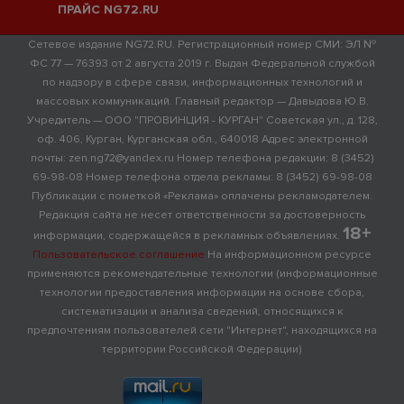
ПРАЙС NG72.RU
Сетевое издание NG72.RU. Регистрационный номер СМИ: ЭЛ №
ФС 77 — 76393 от 2 августа 2019 г. Выдан Федеральной службой
по надзору в сфере связи, информационных технологий и
массовых коммуникаций. Главный редактор — Давыдова Ю.В.
Учредитель — ООО "ПРОВИНЦИЯ - КУРГАН" Советская ул., д. 128,
оф. 406, Курган, Курганская обл., 640018 Адрес электронной
почты: zen.ng72@yandex.ru Номер телефона редакции: 8 (3452)
69-98-08 Номер телефона отдела рекламы: 8 (3452) 69-98-08
Публикации с пометкой «Реклама» оплачены рекламодателем.
Редакция сайта не несет ответственности за достоверность
18+
информации, содержащейся в рекламных объявлениях.
Пользовательское соглашение
На информационном ресурсе
применяются рекомендательные технологии (информационные
технологии предоставления информации на основе сбора,
систематизации и анализа сведений, относящихся к
предпочтениям пользователей сети "Интернет", находящихся на
территории Российской Федерации)