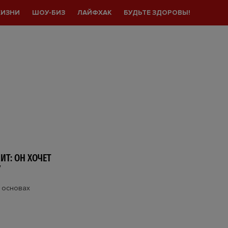
ЖИЗНИ
ШОУ-БИЗ
ЛАЙФХАК
БУДЬТЕ ЗДОРОВЫ!
Т: ОН ХОЧЕТ
У
 основах