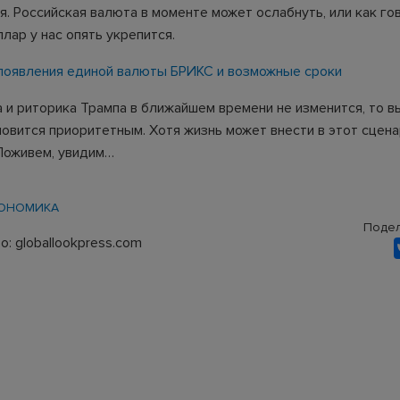
я. Российская валюта в моменте может ослабнуть, или как го
лар у нас опять укрепится.
появления единой валюты БРИКС и возможные сроки
а и риторика Трампа в ближайшем времени не изменится, то 
новится приоритетным. Хотя жизнь может внести в этот сцена
Поживем, увидим…
ОНОМИКА
Подел
: globallookpress.com