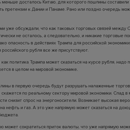
ь меньше досталось Китаю, для которого пошлины составили 
ть претензии к Дании и Панаме. Рано или поздно очередь мож
ами уже обсуждали, что как таковых торговых связей между
тически не осталось, а следовательно, и никакие торговые п
ако опасность в действиях Трампа для российской экономики,
я российского рубля все же присутствуют.
 как политика Трампа может сказаться на курсе рубля, надо п
жется в целом на мировой экономике.
лины в первую очередь будут разрушать налаженные торгов
о скажется по реальному сектору мировой экономики. Спад в
ти снизит спрос на энергоносители. Возникает высокая вер
на нефть и газ. А это уже напрямую может сказаться на дохо
 бюджета.
ию может сократиться приток валюты, что уже напрямую може