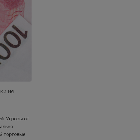
ки не
й. Угрозы от
еально
5% торговые