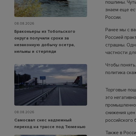
пошлины. Чут
знаем еще ес
России.
08.08.2026
Ранее мы с в
Браконьеры из Тобольского
Россией прак
округа получили сроки за
страшны. Одн
незаконную добычу осетра,
нельмы и стерляди
частности дл
Чтобы понять,
политика ска
Торговые пош
это негативн
промышленнос
снижения цен 
08.08.2026
российского
Самосвал снес надземный
переход на трассе под Тюменью
Также в Росс