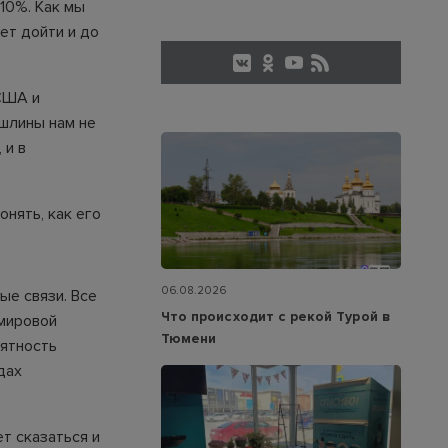
10%. Как мы
ет дойти и до
 США и
ошлины нам не
 и в
онять, как его
06.08.2026
ые связи. Все
Что происходит с рекой Турой в
 мировой
Тюмени
оятность
дах
т сказаться и