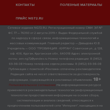
КОНТАКТЫ
ПОЛЕЗНЫЕ МАТЕРИАЛЫ
ПРАЙС NG72.RU
Сетевое издание NG72.RU. Регистрационный номер СМИ: ЭЛ №
ФС 77 — 76393 от 2 августа 2019 г. Выдан Федеральной службой
по надзору в сфере связи, информационных технологий и
массовых коммуникаций. Главный редактор — Давыдова Ю.В.
Учредитель — ООО "ПРОВИНЦИЯ - КУРГАН" Советская ул., д. 128,
оф. 406, Курган, Курганская обл., 640018 Адрес электронной
почты: zen.ng72@yandex.ru Номер телефона редакции: 8 (3452)
69-98-08 Номер телефона отдела рекламы: 8 (3452) 69-98-08
Публикации с пометкой «Реклама» оплачены рекламодателем.
Редакция сайта не несет ответственности за достоверность
18+
информации, содержащейся в рекламных объявлениях.
Пользовательское соглашение
На информационном ресурсе
применяются рекомендательные технологии (информационные
технологии предоставления информации на основе сбора,
систематизации и анализа сведений, относящихся к
предпочтениям пользователей сети "Интернет", находящихся на