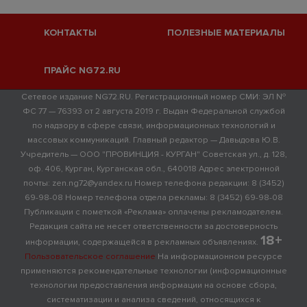
КОНТАКТЫ
ПОЛЕЗНЫЕ МАТЕРИАЛЫ
ПРАЙС NG72.RU
Сетевое издание NG72.RU. Регистрационный номер СМИ: ЭЛ №
ФС 77 — 76393 от 2 августа 2019 г. Выдан Федеральной службой
по надзору в сфере связи, информационных технологий и
массовых коммуникаций. Главный редактор — Давыдова Ю.В.
Учредитель — ООО "ПРОВИНЦИЯ - КУРГАН" Советская ул., д. 128,
оф. 406, Курган, Курганская обл., 640018 Адрес электронной
почты: zen.ng72@yandex.ru Номер телефона редакции: 8 (3452)
69-98-08 Номер телефона отдела рекламы: 8 (3452) 69-98-08
Публикации с пометкой «Реклама» оплачены рекламодателем.
Редакция сайта не несет ответственности за достоверность
18+
информации, содержащейся в рекламных объявлениях.
Пользовательское соглашение
На информационном ресурсе
применяются рекомендательные технологии (информационные
технологии предоставления информации на основе сбора,
систематизации и анализа сведений, относящихся к