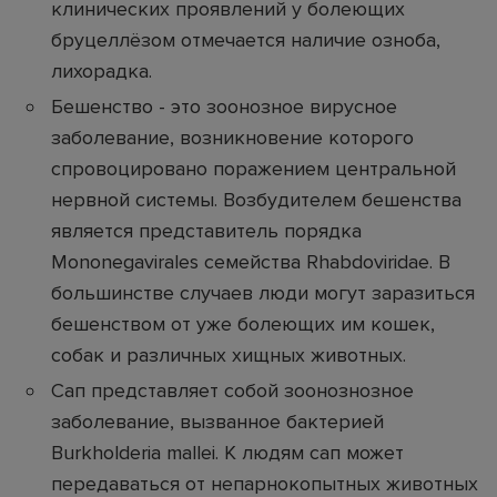
клинических проявлений у болеющих
бруцеллёзом отмечается наличие озноба,
лихорадка.
Бешенство - это зоонозное вирусное
заболевание, возникновение которого
спровоцировано поражением центральной
нервной системы. Возбудителем бешенства
является представитель порядка
Mononegavirales семейства Rhabdoviridae. В
большинстве случаев люди могут заразиться
бешенством от уже болеющих им кошек,
собак и различных хищных животных.
Сап представляет собой зоонознозное
заболевание, вызванное бактерией
Burkholderia mallei. К людям сап может
передаваться от непарнокопытных животных