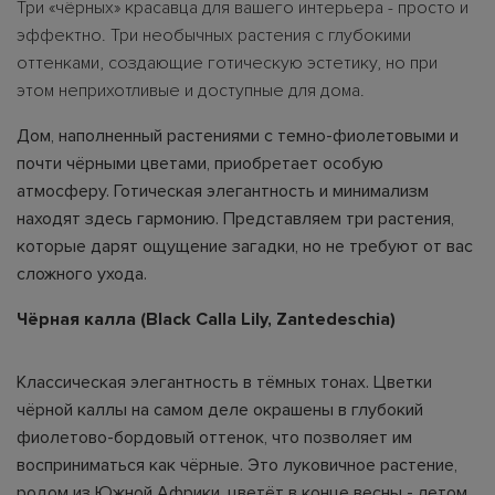
Три «чёрных» красавца для вашего интерьера - просто и
эффектно. Три необычных растения с глубокими
оттенками, создающие готическую эстетику, но при
этом неприхотливые и доступные для дома.
Дом, наполненный растениями с темно-фиолетовыми и
почти чёрными цветами, приобретает особую
атмосферу. Готическая элегантность и минимализм
находят здесь гармонию. Представляем три растения,
которые дарят ощущение загадки, но не требуют от вас
сложного ухода.
Чёрная калла (Black Calla Lily, Zantedeschia)
Классическая элегантность в тёмных тонах. Цветки
чёрной каллы на самом деле окрашены в глубокий
фиолетово-бордовый оттенок, что позволяет им
восприниматься как чёрные. Это луковичное растение,
родом из Южной Африки, цветёт в конце весны - летом.