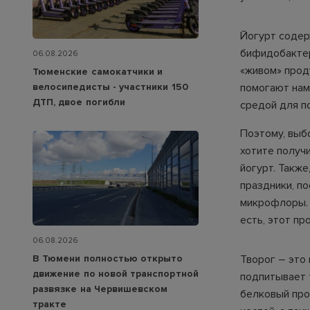
Йогурт содер
бифидобактер
06.08.2026
«живом» прод
Тюменские самокатчики и
велосипедисты - участники 150
помогают нам
ДТП, двое погибли
средой для п
Поэтому, выб
хотите получ
йогурт. Также
праздники, п
микрофлоры. 
есть, этот п
06.08.2026
В Тюмени полностью открыто
Творог – это 
движение по новой транспортной
подпитывает т
развязке на Червишевском
белковый про
тракте