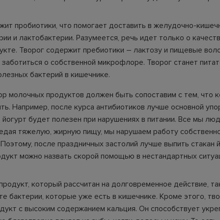
жит пробиотики, что помогает доставить в желудочно-кишеч
ии и лактобактерии. Разумеется, речь идет только о качест
укте. Творог содержит пребиотики – лактозу и пищевые вол
 заботиться о собственной микрофлоре. Творог станет пита
олезных бактерий в кишечнике.
ор молочных продуктов должен быть сопоставим с тем, что 
ить. Например, после курса антибиотиков лучше основной упо
, йогурт будет полезен при нарушениях в питании. Все мы лю
оедая тяжелую, жирную пищу, мы нарушаем работу собственн
Поэтому, после праздничных застолий лучше выпить стакан й
родукт можно назвать скорой помощью в нестандартных ситуа
продукт, который рассчитан на долговременное действие, та
е бактерии, которые уже есть в кишечнике. Кроме этого, тво
дукт с высоким содержанием кальция. Он способствует укр