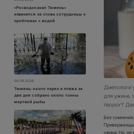
«Росводоканал Тюмень»
извинился за слова сотрудницы о
проблемах с водой
06.08.2026
Диетологи 
Тюмень: около парка и пляжа за
два дня собрано около тонны
для ужина.
мертвой рыбы
творог? Дав
Без сомнения
Приверженцы 
ужина. Но, не