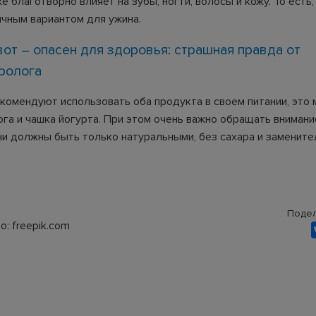
же благотворно влияет на зубы, ногти, волосы и кожу. То есть,
ичным вариантом для ужина.
от – опасен для здоровья: страшная правда от
ролога
комендуют использовать оба продукта в своем питании, это
ога и чашка йогурта. При этом очень важно обращать внимани
ни должны быть только натуральными, без сахара и заменит
Подел
: freepik.com