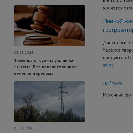
костей, а так
является отл
Пивной жив
гастроэнте
Диетологи ре
тарелка твор
06.08.2026
продуктов. О
Тюменка отсудила у клиники
жира
.
300 тыс. ₽ за некачественное
лечение перелома
ЛАЙФХАК
Источник фото
06.08.2026