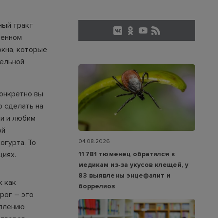
ный тракт
венном
окна, которые
тельной
конкретно вы
р сделать на
ди и любим
ой
огурта. То
04.08.2026
11 781 тюменец обратился к
циях.
медикам из‑за укусов клещей, у
83 выявлены энцефалит и
к как
боррелиоз
рог – это
еплению