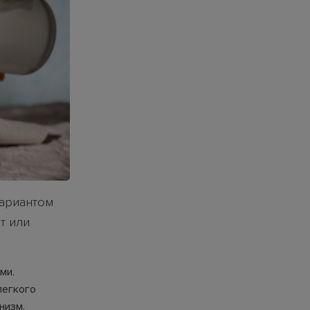
вариантом
т или
ми.
легкого
низм.