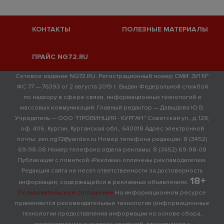
КОНТАКТЫ
ПОЛЕЗНЫЕ МАТЕРИАЛЫ
ПРАЙС NG72.RU
Сетевое издание NG72.RU. Регистрационный номер СМИ: ЭЛ №
ФС 77 — 76393 от 2 августа 2019 г. Выдан Федеральной службой
по надзору в сфере связи, информационных технологий и
массовых коммуникаций. Главный редактор — Давыдова Ю.В.
Учредитель — ООО "ПРОВИНЦИЯ - КУРГАН" Советская ул., д. 128,
оф. 406, Курган, Курганская обл., 640018 Адрес электронной
почты: zen.ng72@yandex.ru Номер телефона редакции: 8 (3452)
69-98-08 Номер телефона отдела рекламы: 8 (3452) 69-98-08
Публикации с пометкой «Реклама» оплачены рекламодателем.
Редакция сайта не несет ответственности за достоверность
18+
информации, содержащейся в рекламных объявлениях.
Пользовательское соглашение
На информационном ресурсе
применяются рекомендательные технологии (информационные
технологии предоставления информации на основе сбора,