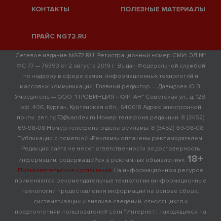
КОНТАКТЫ
ПОЛЕЗНЫЕ МАТЕРИАЛЫ
ПРАЙС NG72.RU
Сетевое издание NG72.RU. Регистрационный номер СМИ: ЭЛ №
ФС 77 — 76393 от 2 августа 2019 г. Выдан Федеральной службой
по надзору в сфере связи, информационных технологий и
массовых коммуникаций. Главный редактор — Давыдова Ю.В.
Учредитель — ООО "ПРОВИНЦИЯ - КУРГАН" Советская ул., д. 128,
оф. 406, Курган, Курганская обл., 640018 Адрес электронной
почты: zen.ng72@yandex.ru Номер телефона редакции: 8 (3452)
69-98-08 Номер телефона отдела рекламы: 8 (3452) 69-98-08
Публикации с пометкой «Реклама» оплачены рекламодателем.
Редакция сайта не несет ответственности за достоверность
18+
информации, содержащейся в рекламных объявлениях.
Пользовательское соглашение
На информационном ресурсе
применяются рекомендательные технологии (информационные
технологии предоставления информации на основе сбора,
систематизации и анализа сведений, относящихся к
предпочтениям пользователей сети "Интернет", находящихся на