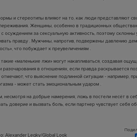
ормы и стереотипы влияют на то, как люди представляют св
переживания. Женщины, особенно в традиционных обществах
 с осуждением за сексуальную активность, поэтому склонны
ивать правду . Мужчины, напротив, подвержены давлению де
ость», что побуждает к преувеличениям .
, такие «маленькие лжи» могут накапливаться, создавая ощу
и разочарования в отношениях, если правда раскрывается поз
 отмечают, что выяснение подлинной ситуации - например, пр
ргазма - может стать эмоциональным ударом .
, несмотря на добрые намерения, ложь в постели несёт в себ
ать доверие и вызвать боль, если партнер чувствует себя о
Подел
: Alexander Legky/Global Look