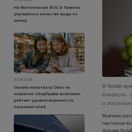
На Метелевских ВОС в Тюмени
улучшилось качество воды по
запаху
07.08.2026
В Reddit м
Онлайн-кинотеатр Okko из
подписки СберПрайм возглавил
близости -
рейтинг удовлетворенности
о постельн
пользователей
Мужчины расс
партнёрши во
форуме Reddit