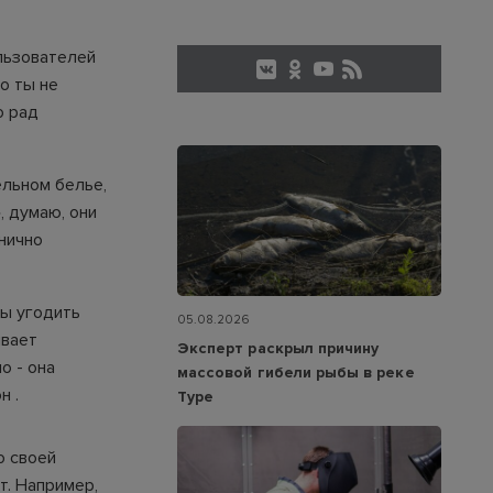
льзователей
о ты не
о рад
ельном белье,
, думаю, они
онично
бы угодить
05.08.2026
ывает
Эксперт раскрыл причину
о - она
массовой гибели рыбы в реке
н .
Туре
о своей
т. Например,