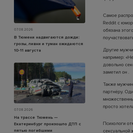
Самое распро
Reddit с юмо
обязана этого
07.08.2026
В Тюмени надвигаются дожди:
поучаствовать
грозы, ливни и туман ожидаются
Другие мужчи
10-11 августа
например: «Не
довольно секс
заметил он .
Также мужчин
партнёру. Од
множественные
просто хотела
07.08.2026
На трассе Тюмень —
Психологи от
Екатеринбург произошло ДТП с
пятью погибшими
сексуальной 