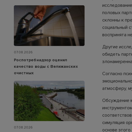
исследование
половых парт
склонны к пр
социальный с
воспринята не
Другие иссле
07.08.2026
обидеть партн
Роспотребнадзор оценил
злонамеренна
качество воды с Велижанских
очистных
Согласно псих
эмоционально
атмосферу, м
Обсуждение м
инструментом
соответствов
симуляция ор
07.08.2026
основе этого