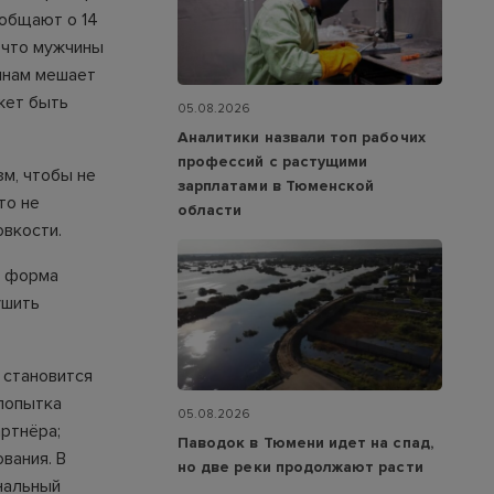
ообщают о 14
 что мужчины
щинам мешает
жет быть
05.08.2026
Аналитики назвали топ рабочих
профессий с растущими
м, чтобы не
зарплатами в Тюменской
то не
области
овкости.
о форма
ушить
 становится
 попытка
05.08.2026
ртнёра;
Паводок в Тюмени идет на спад,
вания. В
но две реки продолжают расти
нальный