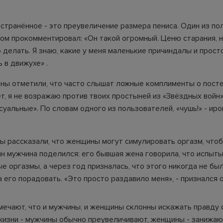
странённое - это преувеличение размера пениса. Один из по
ром прокомментировал: «Он такой огромный. Ценю старания, н
 делать. Я знаю, какие у меня маленькие причиндалы и прост
 в движухе» .
ны отметили, что часто слышат ложные комплименты о пост
т, я не возражаю против твоих простыней из «Звёздных войн»
уальные». По словам одного из пользователей, «чушь!» - ир
ы рассказали, что женщины могут симулировать оргазм, что
ин мужчина поделился: его бывшая жена говорила, что испыт
 оргазмы, а через год призналась, что этого никогда не был
 его порадовать. «Это просто раздавило меня», - признался о
мечают, что и мужчины, и женщины склонны искажать правду 
жизни - мужчины обычно преувеличивают, женщины - занижаю