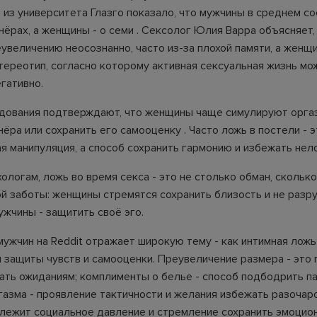
 из университета Глазго показало, что мужчины в среднем с
нёрах, а женщины - о семи . Сексолог Юлия Варра объясняет,
еувеличению неосознанно, часто из-за плохой памяти, а жен
тереотип, согласно которому активная сексуальная жизнь мо
гативно.
дования подтверждают, что женщины чаще симулируют оргаз
ёра или сохранить его самооценку . Часто ложь в постели - э
я манипуляция, а способ сохранить гармонию и избежать нел
ологам, ложь во время секса - это не столько обман, скольк
й заботы: женщины стремятся сохранить близость и не разр
ужчины - защитить своё эго.
ужчин на Reddit отражает широкую тему - как интимная ложь
 защиты чувств и самооценки. Преувеличение размера - это
ать ожиданиям; комплименты о белье - способ подбодрить па
газма - проявление тактичности и желания избежать разочаро
 лежит социальное давление и стремление сохранить эмоцио