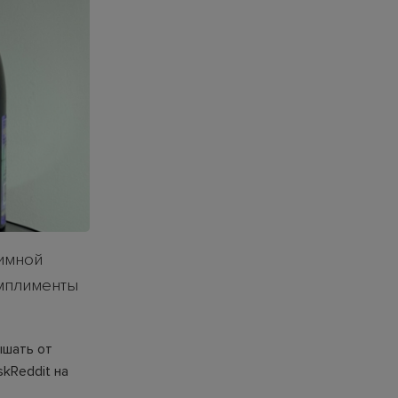
тимной
омплименты
ышать от
kReddit на