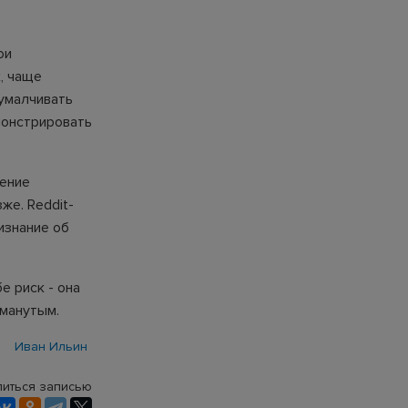
ои
, чаще
 умалчивать
монстрировать
щение
же. Reddit-
изнание об
е риск - она
бманутым.
Иван Ильин
иться записью