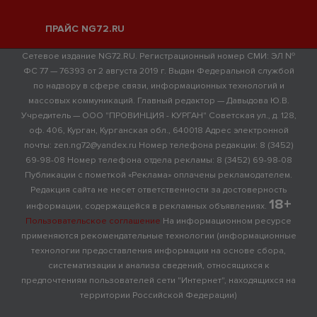
ПРАЙС NG72.RU
Сетевое издание NG72.RU. Регистрационный номер СМИ: ЭЛ №
ФС 77 — 76393 от 2 августа 2019 г. Выдан Федеральной службой
по надзору в сфере связи, информационных технологий и
массовых коммуникаций. Главный редактор — Давыдова Ю.В.
Учредитель — ООО "ПРОВИНЦИЯ - КУРГАН" Советская ул., д. 128,
оф. 406, Курган, Курганская обл., 640018 Адрес электронной
почты: zen.ng72@yandex.ru Номер телефона редакции: 8 (3452)
69-98-08 Номер телефона отдела рекламы: 8 (3452) 69-98-08
Публикации с пометкой «Реклама» оплачены рекламодателем.
Редакция сайта не несет ответственности за достоверность
18+
информации, содержащейся в рекламных объявлениях.
Пользовательское соглашение
На информационном ресурсе
применяются рекомендательные технологии (информационные
технологии предоставления информации на основе сбора,
систематизации и анализа сведений, относящихся к
предпочтениям пользователей сети "Интернет", находящихся на
территории Российской Федерации)