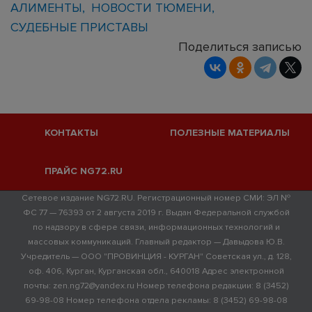
АЛИМЕНТЫ
НОВОСТИ ТЮМЕНИ
СУДЕБНЫЕ ПРИСТАВЫ
Поделиться записью
КОНТАКТЫ
ПОЛЕЗНЫЕ МАТЕРИАЛЫ
ПРАЙС NG72.RU
Сетевое издание NG72.RU. Регистрационный номер СМИ: ЭЛ №
ФС 77 — 76393 от 2 августа 2019 г. Выдан Федеральной службой
по надзору в сфере связи, информационных технологий и
массовых коммуникаций. Главный редактор — Давыдова Ю.В.
Учредитель — ООО "ПРОВИНЦИЯ - КУРГАН" Советская ул., д. 128,
оф. 406, Курган, Курганская обл., 640018 Адрес электронной
почты: zen.ng72@yandex.ru Номер телефона редакции: 8 (3452)
69-98-08 Номер телефона отдела рекламы: 8 (3452) 69-98-08