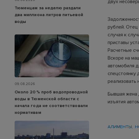
двух несовер
Тюменцам за неделю раздали
два миллиона литров питьевой
Задолженност
воды
рублей. Отец
случая к слу
приставы уста
Расчетные сче
Вскоре на ма
автомобиля д
спецстоянку 
реализовать 
09.08.2026
Около 20 % проб водопроводной
Бывшая жена 
воды в Тюменской области с
изъятия авто
начала года не соответствовали
нормативам
АЛИМЕНТЫ
Н