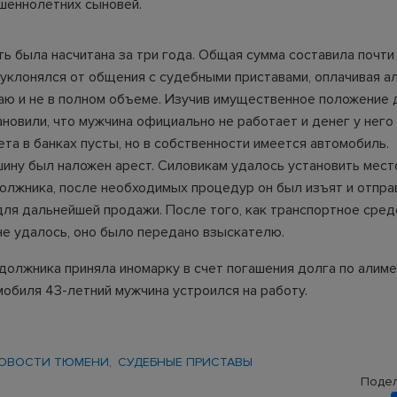
шеннолетних сыновей.
ь была насчитана за три года. Общая сумма составила почти
 уклонялся от общения с судебными приставами, оплачивая а
чаю и не в полном объеме. Изучив имущественное положение 
новили, что мужчина официально не работает и денег у него 
та в банках пусты, но в собственности имеется автомобиль.
шину был наложен арест. Силовикам удалось установить мес
олжника, после необходимых процедур он был изъят и отпра
для дальнейшей продажи. После того, как транспортное сред
не удалось, оно было передано взыскателю.
должника приняла иномарку в счет погашения долга по алиме
мобиля 43-летний мужчина устроился на работу.
ОВОСТИ ТЮМЕНИ
СУДЕБНЫЕ ПРИСТАВЫ
Подел