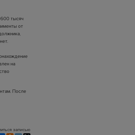
 600 тысяч
лименты от
должника,
нет.
тонахождение
влен на
ство
нтам. После
иться записью