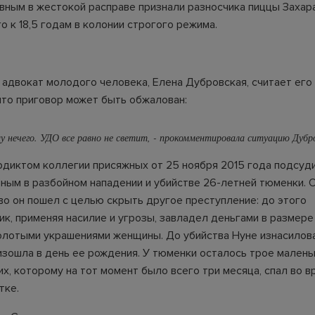
овным в жестокой расправе признали разносчика пиццы Захара
о к 18,5 годам в колонии строгого режима.
, адвокат молодого человека, Елена Дубровская, считает его
 что приговор может быть обжалован:
му нечего. УДО все равно не светит, - прокомментировала ситуацию Дубр
рдиктом коллегии присяжных от 25 ноября 2015 года подсуд
вным в разбойном нападении и убийстве 26-летней тюменки. 
тво он пошел с целью скрыть другое преступление: до этого
к, применяя насилие и угрозы, завладел деньгами в размере
олотыми украшениями женщины. До убийства Нуне изнасилова
изошла в день ее рождения. У тюменки осталось трое малень
х, которому на тот момент было всего три месяца, спал во в
тке.