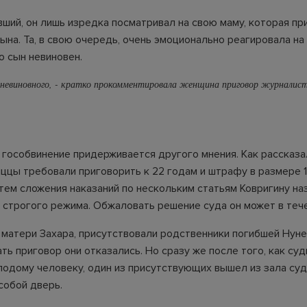
вший, он лишь изредка посматривал на свою маму, которая пр
на. Та, в свою очередь, очень эмоционально реагировала на 
о сын невиновен.
 невиновного, - кратко прокомментировала женщина приговор журналис
, гособвинение придерживается другого мнения. Как рассказа
иццы требовали приговорить к 22 годам и штрафу в размере 
тем сложения наказаний по нескольким статьям Ковригину наз
и строгого режима. Обжаловать решение суда он может в тече
е матери Захара, присутствовали родственники погибшей Нуне
ть приговор они отказались. Но сразу же после того, как су
лодому человеку, один из присутствующих вышел из зала суд
собой дверь.