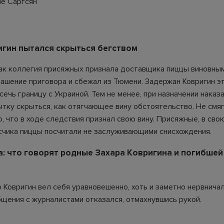
не Саргсян
игин пытался скрыться бегством
как коллегия присяжных признала доставщика пиццы виновным
лашение приговора и сбежал из Тюмени. Задержан Ковригин э
ечь границу с Украиной. Тем не менее, при назначении наказа
ытку скрыться, как отягчающее вину обстоятельство. Не смя
о, что в ходе следствия признал свою вину. Присяжные, в сво
счика пиццы посчитали не заслуживающими снисхождения.
а: что говорят родные Захара Ковригина и погибшей
р Ковригин вел себя уравновешенно, хоть и заметно нервнича
бщения с журналистами отказался, отмахнувшись рукой.