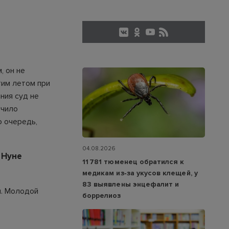
, он не
тим летом при
ния суд не
гчило
ю очередь,
04.08.2026
 Нуне
11 781 тюменец обратился к
медикам из‑за укусов клещей, у
83 выявлены энцефалит и
л. Молодой
боррелиоз