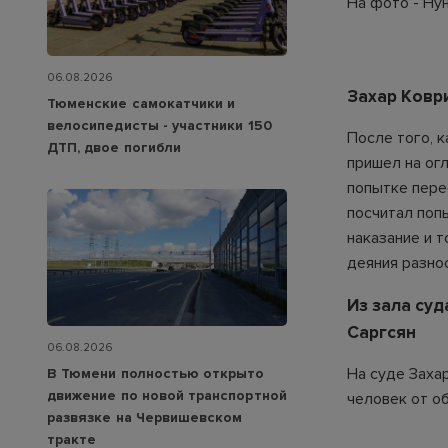
На фото - Ну
06.08.2026
Захар Ковр
Тюменские самокатчики и
велосипедисты - участники 150
После того, 
ДТП, двое погибли
пришел на ог
попытке перес
посчитал поп
наказание и т
деяния разно
Из зала суд
Саргсян
06.08.2026
На суде Заха
В Тюмени полностью открыто
движение по новой транспортной
человек от о
развязке на Червишевском
тракте