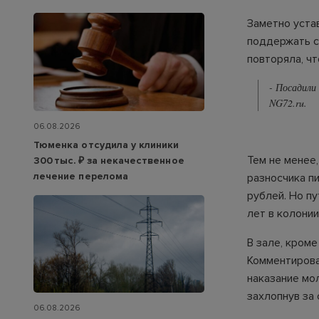
Заметно уста
поддержать сы
повторяла, чт
- Посадили
NG72.ru.
06.08.2026
Тюменка отсудила у клиники
Тем не менее
300 тыс. ₽ за некачественное
лечение перелома
разносчика п
рублей. Но пу
лет в колони
В зале, кром
Комментирова
наказание мо
захлопнув за 
06.08.2026