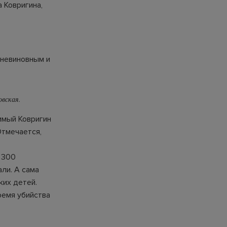
 Ковригина,
 невиновным и
овская.
имый Ковригин
Отмечается,
 300
ли. А сама
ких детей.
ремя убийства