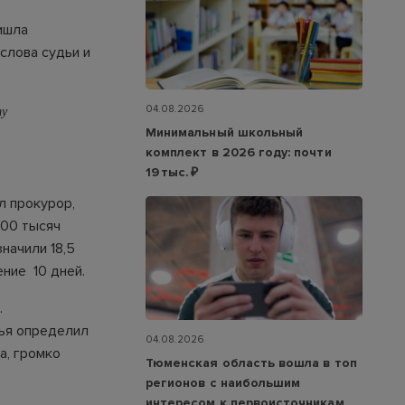
ишла
слова судьи и
ту
04.08.2026
Минимальный школьный
комплект в 2026 году: почти
19 тыс. ₽
л прокурор,
100 тысяч
начили 18,5
ние 10 дней.
.
дья определил
04.08.2026
а, громко
Тюменская область вошла в топ
регионов с наибольшим
интересом к первоисточникам