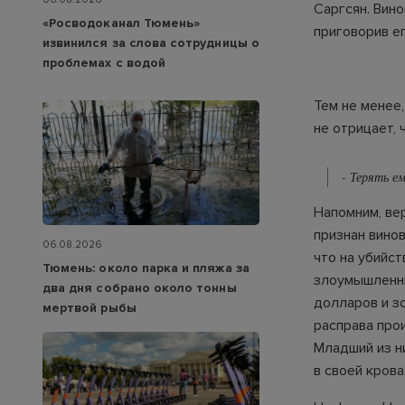
Саргсян. Вин
«Росводоканал Тюмень»
приговорив ег
извинился за слова сотрудницы о
проблемах с водой
Тем не менее
не отрицает,
- Терять е
Напомним, ве
признан вино
06.08.2026
что на убийс
Тюмень: около парка и пляжа за
злоумышленни
два дня собрано около тонны
долларов и з
мертвой рыбы
расправа про
Младший из ни
в своей крова