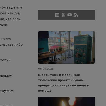
е он выделил
ова как лиц,
ил, что если
гами.
а некие
ольстве либо
оссии,
06.08.2026
Шесть тонн в месяц: как
влением,
тюменский проект «Чулан»
превращает ненужные вещи в
помощь
когда не