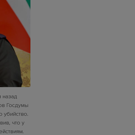
 назад
ов Госдумы
о убийство.
ив, что у
ействиям.