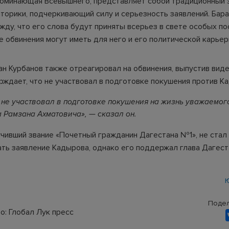
поминающая Всевышнего, представляет собой традиционный 
иторики, подчеркивающий силу и серьезность заявлений. Бар
жду, что его слова будут приняты всерьез в свете особых по
е обвинения могут иметь для него и его политической карьер
ан Курбанов также отреагировал на обвинения, выпустив виде
рждает, что не участвовал в подготовке покушения против К
 не участвовал в подготовке покушения на жизнь уважаемог
 Рамзана Ахматовича», — сказал он.
учивший звание «Почетный гражданин Дагестана №1», не стал
ть заявление Кадырова, однако его поддержал глава Дагест
Ю
Подел
о: Глобал Лук пресс