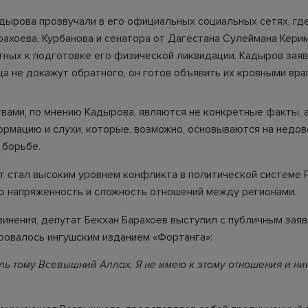
дырова прозвучали в его официальных социальных сетях, гд
рахоева, Курбанова и сенатора от Дагестана Сулеймана Керим
тных к подготовке его физической ликвидации. Кадыров заяв
а не докажут обратного, он готов объявить их кровными вра
вами, по мнению Кадырова, являются не конкретные факты, 
рмацию и слухи, которые, возможно, основываются на недов
 борьбе.
т стал высоким уровнем конфликта в политической системе Р
ю напряженность и сложность отношений между регионами.
винения, депутат Бекхан Барахоев выступил с публичным зая
ровалось ингушским изданием «Фортанга»:
ль тому Всевышний Аллах. Я не имею к этому отношения и ни