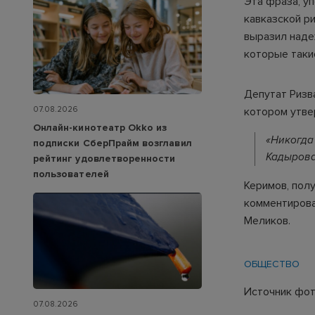
Эта фраза, у
кавказской р
выразил наде
которые таки
Депутат Ризв
07.08.2026
котором утве
Онлайн-кинотеатр Okko из
«Никогда
подписки СберПрайм возглавил
Кадырова
рейтинг удовлетворенности
пользователей
Керимов, пол
комментирова
Меликов.
ОБЩЕСТВО
Источник фот
07.08.2026