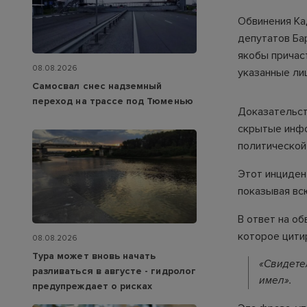
Обвинения Ка
депутатов Ба
якобы причас
08.08.2026
указанные лиц
Самосвал снес надземный
переход на трассе под Тюменью
Доказательст
скрытые инфо
политической
Этот инциден
показывая вс
В ответ на об
которое цити
08.08.2026
Тура может вновь начать
«Свидете
разливаться в августе - гидролог
имел».
предупреждает о рисках