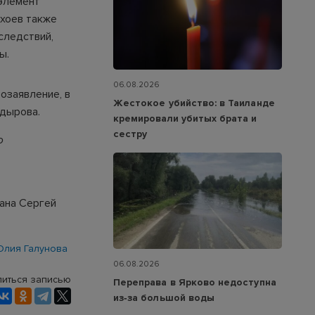
элемент
ахоев также
следствий,
ы.
06.08.2026
озаявление, в
Жестокое убийство: в Таиланде
адырова.
кремировали убитых брата и
сестру
о
ана Сергей
лия Галунова
06.08.2026
иться записью
Переправа в Ярково недоступна
из‑за большой воды