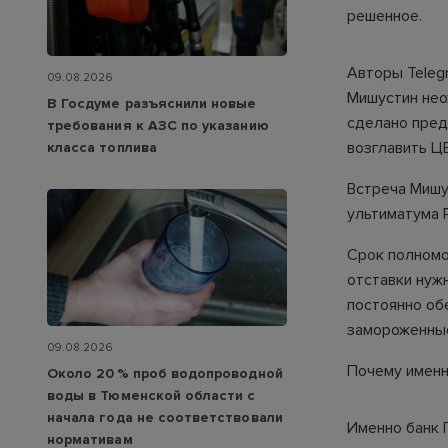
решенное.
Авторы Teleg
09.08.2026
Мишустин не
В Госдуме разъяснили новые
сделано пред
требования к АЗС по указанию
возглавить Ц
класса топлива
Встреча Мишу
ультиматума 
Срок полномо
отставки нуж
постоянно об
замороженные
09.08.2026
Почему имен
Около 20 % проб водопроводной
воды в Тюменской области с
начала года не соответствовали
Именно банк 
нормативам