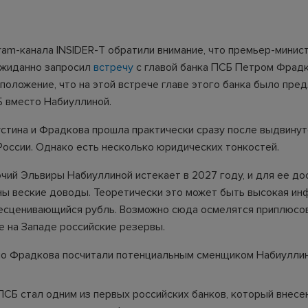
ram-канала INSIDER-T обратили внимание, что премьер-минис
ожиданно запросил
встречу
с главой банка ПСБ Петром Фрад
положение, что на этой встрече главе этого банка было пре
Б вместо Набиуллиной.
стина и Фрадкова прошла практически сразу после выдвину
России. Однако есть несколько юридических тонкостей.
чий Эльвиры Набиуллиной истекает в 2027 году, и для ее до
ны веские доводы. Теоретически это может быть высокая инф
есценивающийся рубль. Возможно сюда осмелятся приплюсо
 на Западе российские резервы.
но Фрадкова посчитали потенциальным сменщиком Набиулли
ПСБ стал одним из первых российских банков, который внесе