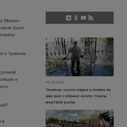
тр Михаил
ковым. Было
дложено
того Трампом
срочной
ляция, и
06.08.2026
вать
Тюмень: около парка и пляжа за
два дня собрано около тонны
мертвой рыбы
ной?
н в