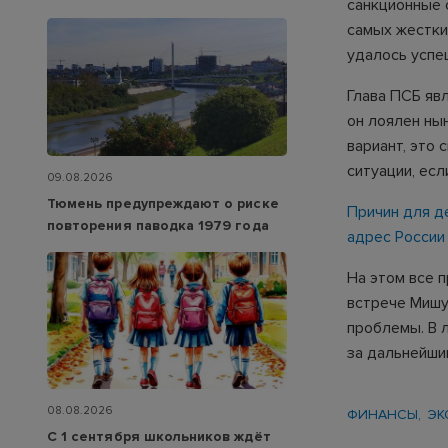
санкционные 
самых жестких
удалось успе
Глава ПСБ яв
он лоялен нын
вариант, это 
ситуации, ес
09.08.2026
Тюмень предупреждают о риске
Причин для д
повторения паводка 1979 года
адрес России
На этом все п
встрече Мишу
проблемы. В 
за дальнейши
08.08.2026
ФИНАНСЫ
ЭК
С 1 сентября школьников ждёт