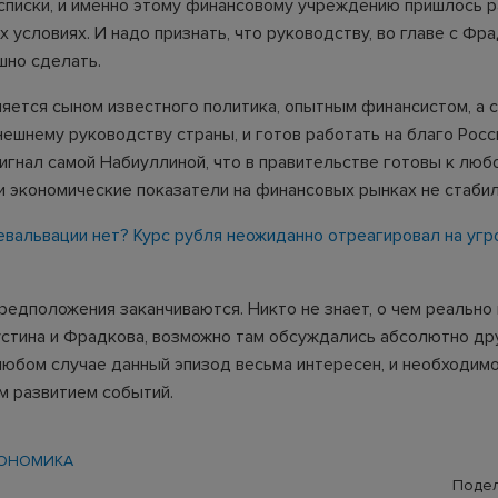
списки, и именно этому финансовому учреждению пришлось р
 условиях. И надо признать, что руководству, во главе с Фр
шно сделать.
ляется сыном известного политика, опытным финансистом, а с
ешнему руководству страны, и готов работать на благо Росси
сигнал самой Набиуллиной, что в правительстве готовы к лю
ли экономические показатели на финансовых рынках не стаби
евальвации нет? Курс рубля неожиданно отреагировал на угр
редположения заканчиваются. Никто не знает, о чем реально 
стина и Фрадкова, возможно там обсуждались абсолютно др
любом случае данный эпизод весьма интересен, и необходим
м развитием событий.
ОНОМИКА
Подел