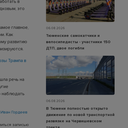
аботать в
адковым, это
амое главное,
06.08.2026
и. Как
Тюменские самокатчики и
бому развитию
велосипедисты - участники 150
ДТП, двое погибли
лизируются.
озы Трампа в
шла речь на
угие
о наблюдать
06.08.2026
В Тюмени полностью открыто
Иван Гордеев
движение по новой транспортной
развязке на Червишевском
иться записью
тракте