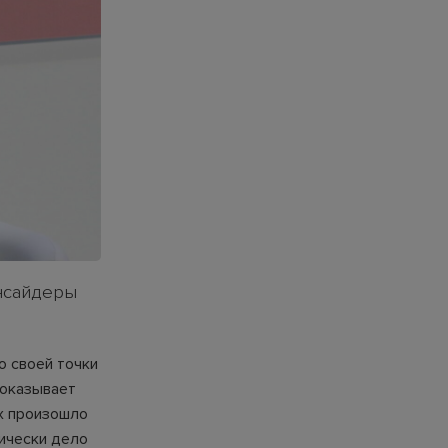
инсайдеры
о своей точки
показывает
ях произошло
тически дело