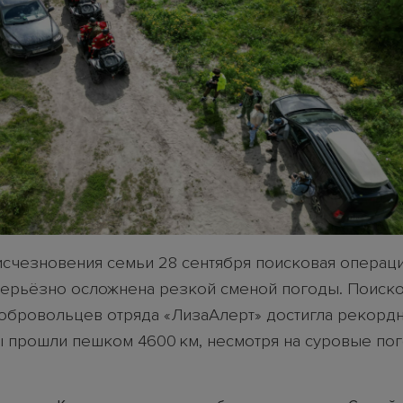
исчезновения семьи 28 сентября поисковая операц
серьёзно осложнена резкой сменой погоды. Поиск
обровольцев отряда «ЛизаАлерт» достигла рекордн
ы прошли пешком 4600 км, несмотря на суровые по