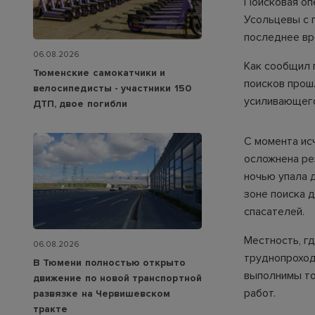
Поисковая оп
Усольцевы с 
последнее вр
06.08.2026
Как сообщил 
Тюменские самокатчики и
поисков прош
велосипедисты - участники 150
усиливающего
ДТП, двое погибли
С момента ис
осложнена ре
ночью упала д
зоне поиска 
спасателей.
Местность, г
06.08.2026
труднопроход
В Тюмени полностью открыто
выполнимы то
движение по новой транспортной
работ.
развязке на Червишевском
тракте