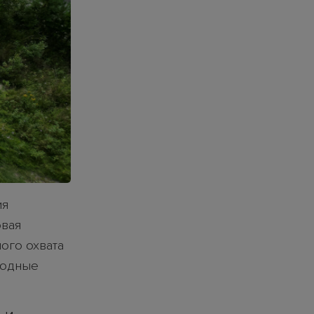
ия
овая
ого охвата
годные