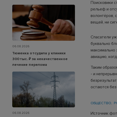
Поисковики с
рельеф и отс
волонтёров, с
вещей, ни сиг
Спасатели уже
буквально бл
06.08.2026
максимально 
Тюменка отсудила у клиники
авиацию, ког
300 тыс. ₽ за некачественное
лечение перелома
Таким образо
- и непрерыв
безрезультат
остаются без
ОБЩЕСТВО
Р
Источник фото
06.08.2026