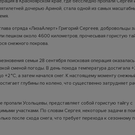
ерация в Красноярском крае, где бесследно пропали Сергей 
пятилетней дочерью Ариной, стала одной из самых масштабн
емя.
глава отряда «ЛизаАлерт» Григорий Сергеев, добровольцы з
ли пешком около 4600 километров, прочесывая гористую тай
ся снежного покрова.
чезновения семьи 28 сентября поисковая операция оказалась
зкой сменой погоды. В день похода температура достигала +2
о +2 °C, а затем начался снег. К настоящему моменту снежны
достигает глубины по колено, что существенно затрудняет р
де пропали Усольцевы, представляет собой гористую тайгу с
имыми участками. По словам Сергея, некоторые задачи в пои
лько после схода снега, что требует перехода к сезонному 