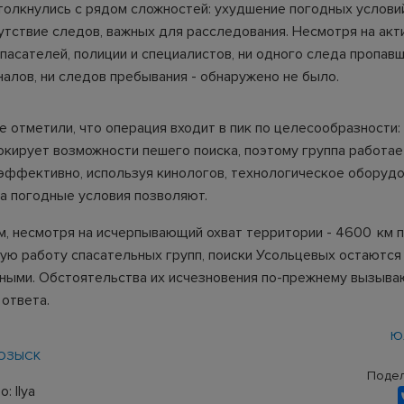
толкнулись с рядом сложностей: ухудшение погодных услови
утствие следов, важных для расследования. Несмотря на акт
пасателей, полиции и специалистов, ни одного следа пропавш
налов, ни следов пребывания - обнаружено не было.
 отметили, что операция входит в пик по целесообразности:
окирует возможности пешего поиска, поэтому группа работае
эффективно, используя кинологов, технологическое оборудо
да погодные условия позволяют.
м, несмотря на исчерпывающий охват территории - 4600 км 
ную работу спасательных групп, поиски Усольцевых остаются
ными. Обстоятельства их исчезновения по-прежнему вызыва
 ответа.
Ю
ОЗЫСК
Подел
: Ilya