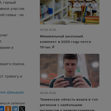
й, горный
ивное участие
ей семьи - ни
04.08.2026
 снег
Минимальный школьный
т
комплект в 2026 году: почти
19 тыс. ₽
вание и
пешего поиска
ют тревогу и
лия Давыдова
04.08.2026
Тюменская область вошла в топ
иться записью
регионов с наибольшим
интересом к первоисточникам