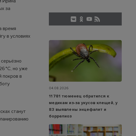
и Ирина
ых за
а время
гу в условиях
 серьёзно
6 °C, но уже
й покров в
аботу
04.08.2026
11 781 тюменец обратился к
медикам из‑за укусов клещей, у
83 выявлены энцефалит и
сках станут
боррелиоз
планированию