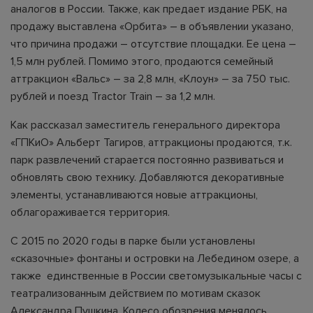
аналогов в России. Также, как предает издание РБК, на
продажу выставлена «Орбита» – в объявлении указано,
что причина продажи – отсутствие площадки. Ее цена –
1,5 млн рублей. Помимо этого, продаются семейный
аттракцион «Вальс» – за 2,8 млн, «Клоун» – за 750 тыс.
рублей и поезд Tractor Train – за 1,2 млн.
Как рассказал заместитель генерального директора
«ГПКиО» Альберт Тагиров, аттракционы продаются, т.к.
парк развлечений старается постоянно развиваться и
обновлять свою технику. Добавляются декоративные
элементы, устанавливаются новые аттракционы,
облагораживается территория.
С 2015 по 2020 годы в парке были установлены
«сказочные» фонтаны и островки на Лебедином озере, а
также единственные в России светомузыкальные часы с
театрализованным действием по мотивам сказок
Александра Пушкина. Колесо обозрения менялось