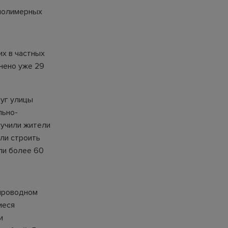
 полимерных
х в частных
нено уже 29
руг улицы
льно-
лучили жители
али строить
ли более 60
опроводном
иеся
и