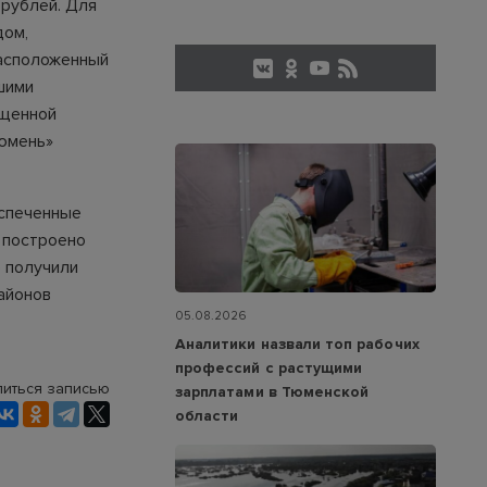
 рублей. Для
дом,
расположенный
ашими
ощенной
Тюмень»
еспеченные
 построено
 получили
айонов
05.08.2026
Аналитики назвали топ рабочих
профессий с растущими
иться записью
зарплатами в Тюменской
области