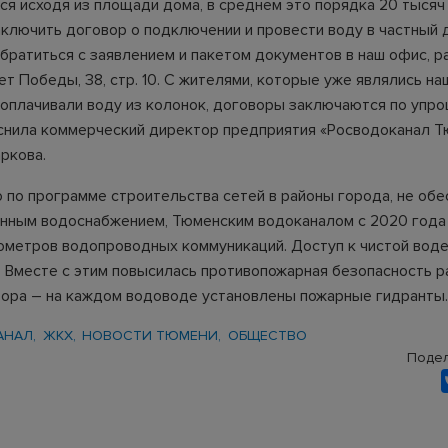
ся исходя из площади дома, в среднем это порядка 20 тысяч
аключить договор о подключении и провести воду в частный 
братиться с заявлением и пакетом документов в наш офис, 
ет Победы, 38, стр. 10. С жителями, которые уже являлись н
 оплачивали воду из колонок, договоры заключаются по упр
яснила коммерческий директор предприятия «Росводоканал 
ркова.
о по программе строительства сетей в районы города, не об
нным водоснабжением, Тюменским водоканалом с 2020 года
ометров водопроводных коммуникаций. Доступ к чистой воде
. Вместе с этим повысилась противопожарная безопасность р
тора – на каждом водоводе установлены пожарные гидранты.
АНАЛ
ЖКХ
НОВОСТИ ТЮМЕНИ
ОБЩЕСТВО
Подел