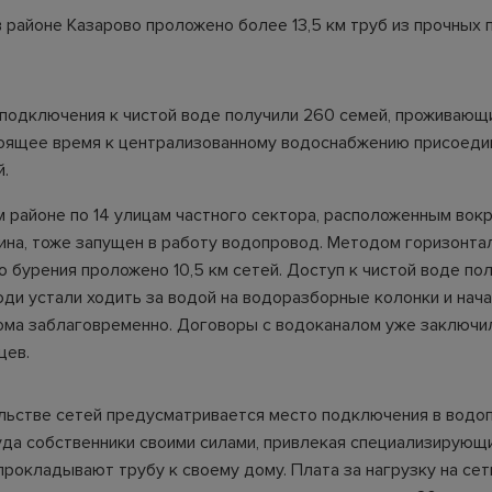
 в районе Казарово проложено более 13,5 км труб из прочных
подключения к чистой воде получили 260 семей, проживающи
тоящее время к централизованному водоснабжению присоеди
.
м районе по 14 улицам частного сектора, расположенным вок
ина, тоже запущен в работу водопровод. Методом горизонта
о бурения проложено 10,5 км сетей. Доступ к чистой воде по
юди устали ходить за водой на водоразборные колонки и нач
дома заблаговременно. Договоры с водоканалом уже заключи
цев.
льстве сетей предусматривается место подключения в вод
уда собственники своими силами, привлекая специализирующ
прокладывают трубу к своему дому. Плата за нагрузку на сет