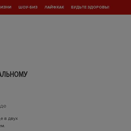
ЖИЗНИ
ШОУ-БИЗ
ЛАЙФХАК
БУДЬТЕ ЗДОРОВЫ!
РАЛЬНОМУ
оде
е в двух
ем.