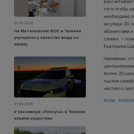
рассчитывает
того чтобы з
необходимо о
на улице 30 л
07.08.2026
абонентами и
На Метелевских ВОС в Тюмени
улучшилось качество воды по
схеме», – по
запаху
Екатерина Ша
Напомним, чт
централизова
более 20 кил
тысячи семей
частного сек
ВОДА
ВОДОК
07.08.2026
У пассажира «Лексуса» в Тюмени
изъяли наркотики