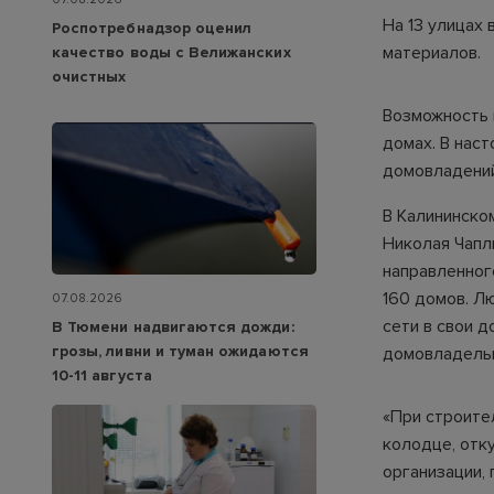
На 13 улицах
Роспотребнадзор оценил
материалов.
качество воды с Велижанских
очистных
Возможность 
домах. В нас
домовладений
В Калининско
Николая Чапл
направленног
160 домов. Л
07.08.2026
сети в свои 
В Тюмени надвигаются дожди:
грозы, ливни и туман ожидаются
домовладель
10-11 августа
«При строите
колодце, отк
организации, 