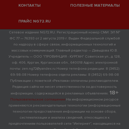
КОНТАКТЫ
ПОЛЕЗНЫЕ МАТЕРИАЛЫ
ПРАЙС NG72.RU
Сетевое издание NG72.RU. Регистрационный номер СМИ: ЭЛ №
ФС 77 — 76393 от 2 августа 2019 г. Выдан Федеральной службой
по надзору в сфере связи, информационных технологий и
массовых коммуникаций. Главный редактор — Давыдова Ю.В.
Учредитель — ООО "ПРОВИНЦИЯ - КУРГАН" Советская ул., д. 128,
оф. 406, Курган, Курганская обл., 640018 Адрес электронной
почты: zen.ng72@yandex.ru Номер телефона редакции: 8 (3452)
69-98-08 Номер телефона отдела рекламы: 8 (3452) 69-98-08
Публикации с пометкой «Реклама» оплачены рекламодателем.
Редакция сайта не несет ответственности за достоверность
18+
информации, содержащейся в рекламных объявлениях.
Пользовательское соглашение
На информационном ресурсе
применяются рекомендательные технологии (информационные
технологии предоставления информации на основе сбора,
систематизации и анализа сведений, относящихся к
предпочтениям пользователей сети "Интернет", находящихся на