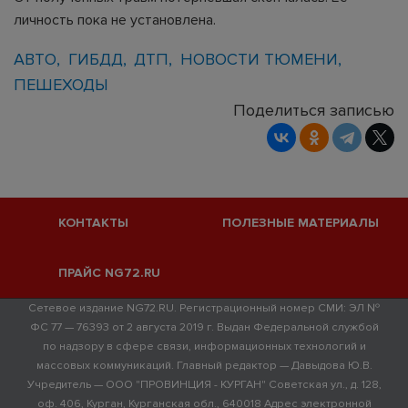
личность пока не установлена.
АВТО
ГИБДД
ДТП
НОВОСТИ ТЮМЕНИ
ПЕШЕХОДЫ
Поделиться записью
КОНТАКТЫ
ПОЛЕЗНЫЕ МАТЕРИАЛЫ
ПРАЙС NG72.RU
Сетевое издание NG72.RU. Регистрационный номер СМИ: ЭЛ №
ФС 77 — 76393 от 2 августа 2019 г. Выдан Федеральной службой
по надзору в сфере связи, информационных технологий и
массовых коммуникаций. Главный редактор — Давыдова Ю.В.
Учредитель — ООО "ПРОВИНЦИЯ - КУРГАН" Советская ул., д. 128,
оф. 406, Курган, Курганская обл., 640018 Адрес электронной