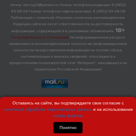
почты: zen.ng72@yandex.ru Номер телефона редакции: 8 (3452)
69-98-08 Номер телефона отдела рекламы: 8 (3452) 69-98-08
Публикации с пометкой «Реклама» оплачены рекламодателем.
Редакция сайта не несет ответственности за достоверность
18+
информации, содержащейся в рекламных объявлениях.
Пользовательское соглашение
На информационном ресурсе
применяются рекомендательные технологии (информационные
технологии предоставления информации на основе сбора,
систематизации и анализа сведений, относящихся к
предпочтениям пользователей сети "Интернет", находящихся на
территории Российской Федерации)
Оставаясь на сайте, вы подтверждаете свое согласие с
политикой обработки персональных данных
и на использование
cookie-файлов
.
Понятно