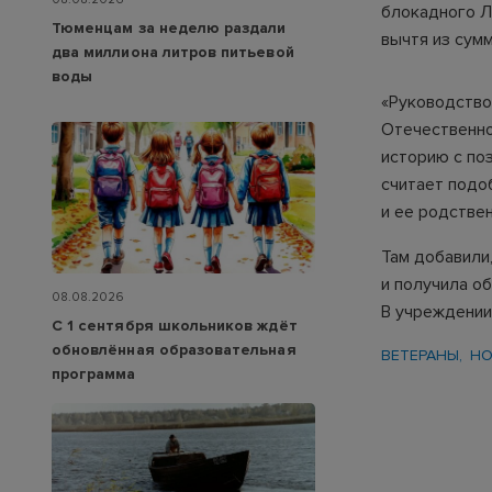
блокадного Л
Тюменцам за неделю раздали
вычтя из сумм
два миллиона литров питьевой
воды
«Руководство
Отечественно
историю с по
считает подо
и ее родстве
Там добавили
и получила о
08.08.2026
В учреждении
С 1 сентября школьников ждёт
обновлённая образовательная
ВЕТЕРАНЫ
НО
программа