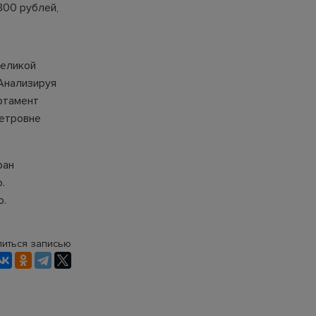
300 рублей,
Великой
Анализируя
ртамент
Петровне
ран
.
о.
иться записью