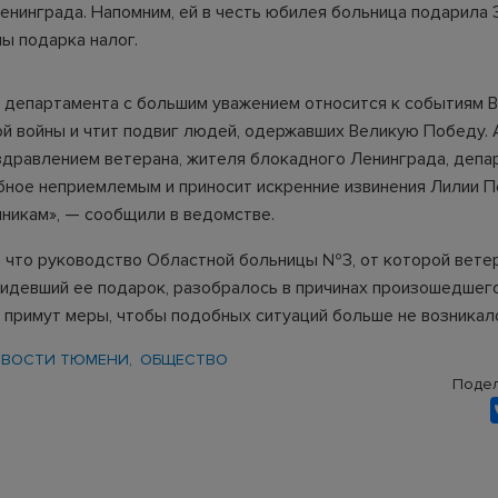
енинграда. Напомним, ей в честь юбилея больница подарила 
ы подарка налог.
 департамента с большим уважением относится к событиям 
й войны и чтит подвиг людей, одержавших Великую Победу. 
здравлением ветерана, жителя блокадного Ленинграда, депа
бное неприемлемым и приносит искренние извинения Лилии 
нникам», — сообщили в ведомстве.
, что руководство Областной больницы №3, от которой вете
бидевший ее подарок, разобралось в причинах произошедшего
 примут меры, чтобы подобных ситуаций больше не возникал
ВОСТИ ТЮМЕНИ
ОБЩЕСТВО
Подел