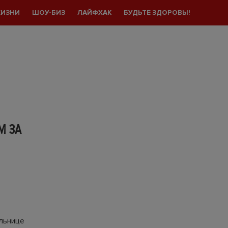
ЖИЗНИ
ШОУ-БИЗ
ЛАЙФХАК
БУДЬТЕ ЗДОРОВЫ!
М ЗА
льнице