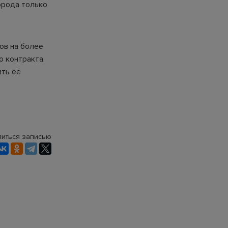
орода только
ов на более
о контракта
ить её
иться записью