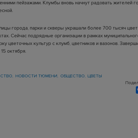
енними пейзажами. Клумбы вновь начнут радовать жителей г
сной.
улицы города, парки и скверы украшали более 700 тысяч цвет
ктах. Сейчас подрядные организации в рамках муниципальног
ку цветочных культур с клумб, цветников и вазонов. Заверш
15 октября.
ЙСТВО
НОВОСТИ ТЮМЕНИ
ОБЩЕСТВО
ЦВЕТЫ
Подел