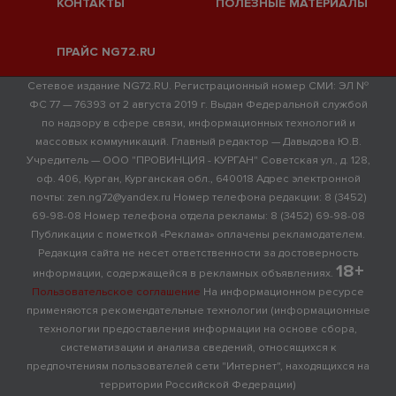
КОНТАКТЫ
ПОЛЕЗНЫЕ МАТЕРИАЛЫ
ПРАЙС NG72.RU
Сетевое издание NG72.RU. Регистрационный номер СМИ: ЭЛ №
ФС 77 — 76393 от 2 августа 2019 г. Выдан Федеральной службой
по надзору в сфере связи, информационных технологий и
массовых коммуникаций. Главный редактор — Давыдова Ю.В.
Учредитель — ООО "ПРОВИНЦИЯ - КУРГАН" Советская ул., д. 128,
оф. 406, Курган, Курганская обл., 640018 Адрес электронной
почты: zen.ng72@yandex.ru Номер телефона редакции: 8 (3452)
69-98-08 Номер телефона отдела рекламы: 8 (3452) 69-98-08
Публикации с пометкой «Реклама» оплачены рекламодателем.
Редакция сайта не несет ответственности за достоверность
18+
информации, содержащейся в рекламных объявлениях.
Пользовательское соглашение
На информационном ресурсе
применяются рекомендательные технологии (информационные
технологии предоставления информации на основе сбора,
систематизации и анализа сведений, относящихся к
предпочтениям пользователей сети "Интернет", находящихся на
территории Российской Федерации)