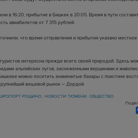
ни в 16:20, прибытие в Бишкек в 20:05. Время в пути состави
сть авиабилетов от 7 315 рублей.
уточнили, что время отправления и прибытия указано местное
 туристов интересна прежде всего своей природой. Здесь мо
видами альпийских лугов, заснеженными вершинами и живопи
 Бишкеке можно посетить знаменитые базары с поистине вос
крупнейший вещевой рынок – Дордой.
АЭРОПОРТ РОЩИНО
НОВОСТИ ТЮМЕНИ
ОБЩЕСТВО
Подел