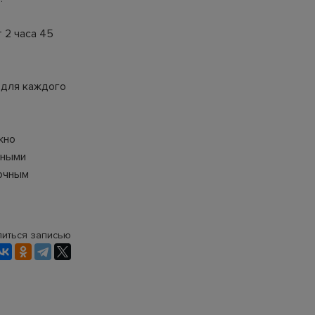
т 2 часа 45
 для каждого
жно
сными
точным
иться записью