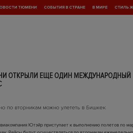
ОВОСТИ ТЮМЕНИ
СОБЫТИЯ В СТРАНЕ
В МИРЕ
СТИЛЬ 
НИ ОТКРЫЛИ ЕЩЕ ОДИН МЕЖДУНАРОДНЫЙ
С
о по вторникам можно улететь в Бишкек
авиакомпания Ютэйр приступает к выполнению полетов по м
кек. Рейсы будут осуществляться по вторникам еженедельно