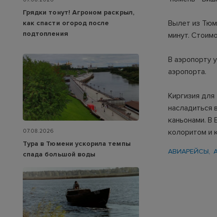
Грядки тонут! Агроном раскрыл,
Вылет из Тюме
как спасти огород после
подтопления
минут. Стоимо
В аэропорту 
аэропорта.
Киргизия для
насладиться 
каньонами. В
колоритом и 
07.08.2026
Тура в Тюмени ускорила темпы
АВИАРЕЙСЫ
спада большой воды